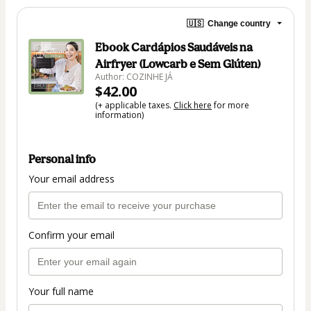
🇺🇸
Change country
Ebook Cardápios Saudáveis na
Airfryer (Lowcarb e Sem Glúten)
Author: COZINHE JÁ
$42.00
(+ applicable taxes.
Click here
for more
information)
Personal info
Your email address
Confirm your email
Your full name