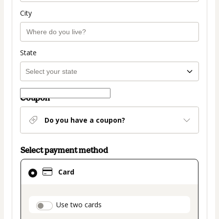
City
State
Coupon
Do you have a coupon?
Select payment method
Card
Card
selected
as
payment
payment_data.section_title_v2
Use two cards
method