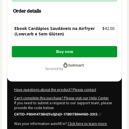
Order details
Ebook Cardápios Saudáveis na Airfryer
$42.00
(Lowcarb e Sem Glúten)
Total
Buy now
of
$42.00
secured by
Have questions about the product? Please contact
Can't complete this purchase? Please visit our Help Center
If you need to submit a request to our support team, please
provide the code below:
CKTID-P80414736H2fs0j2dj1-1786178944160-3313
Was your information autofill in?
Click here to learn more
.