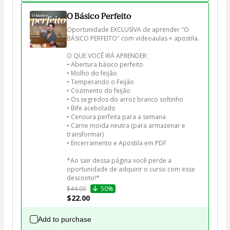
O Básico Perfeito
Oportunidade EXCLUSIVA de aprender "O 
BÁSICO PERFEITO" com videoaulas + apostila.

O QUE VOCÊ IRÁ APRENDER:

• Abertura básico perfeito

• Molho do feijão

• Temperando o Feijão

• Cozimento do feijão

• Os segredos do arroz branco soltinho

• Bife acebolado

• Cenoura perfeita para a semana

• Carne moida neutra (para armazenar e 
transformar)

• Encerramento e Apostila em PDF

*Ao sair dessa página você perde a 
oportunidade de adquirir o curso com esse 
desconto!*
$44.00
50%
$22.00
Add to purchase