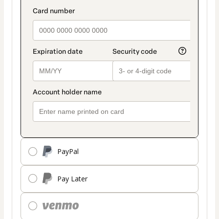
PayPal
Pay Later