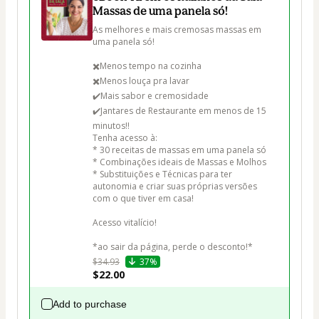
Massas de uma panela só!
As melhores e mais cremosas massas em 
uma panela só!

✖️Menos tempo na cozinha

✖️Menos louça pra lavar

✔️Mais sabor e cremosidade

✔️Jantares de Restaurante em menos de 15 
minutos!!

Tenha acesso à:

* 30 receitas de massas em uma panela só

* Combinações ideais de Massas e Molhos

* Substituições e Técnicas para ter 
autonomia e criar suas próprias versões 
com o que tiver em casa!

Acesso vitalício!

*ao sair da página, perde o desconto!*
$34.93
37%
$22.00
Add to purchase