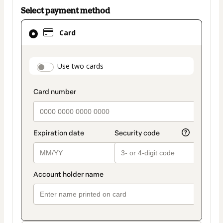
Select payment method
Card
Card
selected
as
payment
payment_data.section_title_v2
Use two cards
method