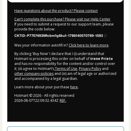
Have questions about the product? Please contact
Can't complete this purchase? Please visit our Help Center
If you need to submit a request to our support team, please
provide the code below:
CKTID-P77574939Rcbm1g6ku1-1786140570789-1593
Was your information autofill in?
Click here to learn more
.
By clicking 'Buy Now' I declare that I (i) understand that
Hotmart is processing this order on behalf of
Irene Prieto
and has no responsibility for the content and/or control over
it; (ii) agree to Hotmart’s
Terms of Use
,
Privacy Policy
and
other company policies
and (iii) am of legal age or authorized
and accompanied by a legal guardian.
Learn more about your purchase
here
.
Hotmart ©
2026
- All rights reserved
2026-08-07T22:09:32.434Z
REF.