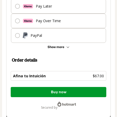
Pay Later
Pay Over Time
PayPal
Show more
Order details
Afina tu Intuición
$67.00
Total
Buy now
of
$67.00
secured by