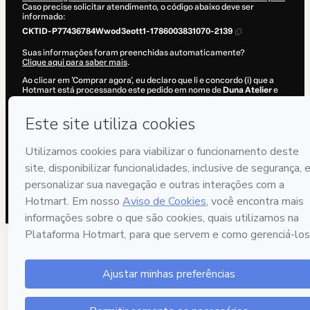
Caso precise solicitar atendimento, o código abaixo deve ser
informado:
CKTID-P77436784Wwod3eott1-1786003831070-2139
Suas informações foram preenchidas automaticamente?
Clique aqui para saber mais
.
Ao clicar em 'Comprar agora', eu declaro que li e concordo (i) que a
Hotmart está processando este pedido em nome de
Duna Atelier
e
não possui responsabilidade pelo conteúdo e/ou faz controle prévio
deste; (ii) com os
Termos de Uso
,
Política de Privacidade
e
demais
Políticas da Hotmart
e (iii) que sou maior de idade ou autorizado e
acompanhado por um responsável legal.
Saiba mais sobre sua compra
aqui
.
Hotmart ©
2026
- Todos os direitos reservados
2026-08-06T08:10:32.875Z
REF.