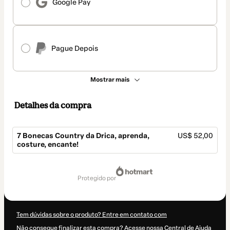
Google Pay
Pague Depois
Mostrar mais
Detalhes da compra
7 Bonecas Country da Drica, aprenda,
US$ 52,00
costure, encante!
Total
de
protegido por
US$ 52,00
Tem dúvidas sobre o produto? Entre em contato com
Não consegue finalizar esta compra? Acesse nossa Central de Ajuda