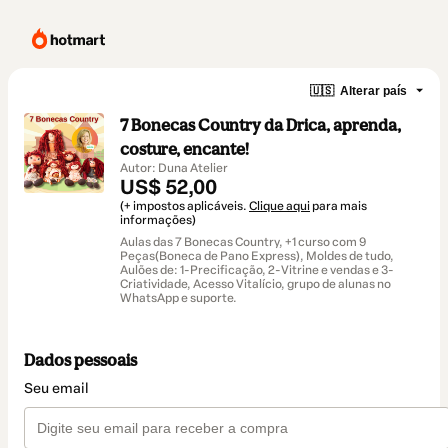
🇺🇸
Alterar país
7 Bonecas Country da Drica, aprenda,
costure, encante!
Autor: Duna Atelier
US$ 52,00
(+ impostos aplicáveis.
Clique aqui
para mais
informações)
Aulas das 7 Bonecas Country, +1 curso com 9
Peças(Boneca de Pano Express), Moldes de tudo,
Aulões de: 1-Precificação, 2-Vitrine e vendas e 3-
Criatividade, Acesso Vitalício, grupo de alunas no
WhatsApp e suporte.
Dados pessoais
Seu email