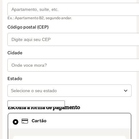
Ex.: Apartamento B2, segundo andar.
Código postal (CEP)
Cidade
Estado
Escolha a forma de pagamento
Cartão
Cartão
selecionado
como
método