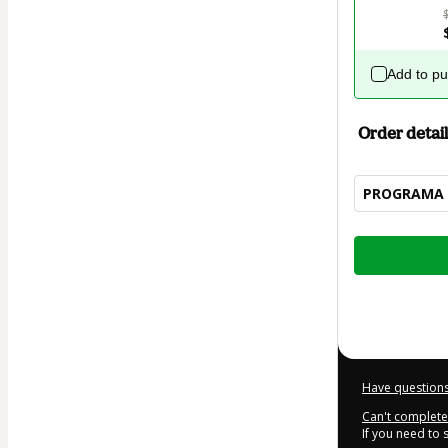
Add to p
Order detail
PROGRAMA D
Total
of
$7.00
Have questions
Can't complete 
If you need to