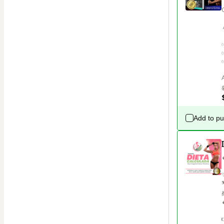
 Adquira os melhores treinos que existem para hipertrofia feminina.

Add to p