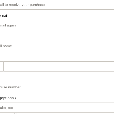
email
r
(optional)