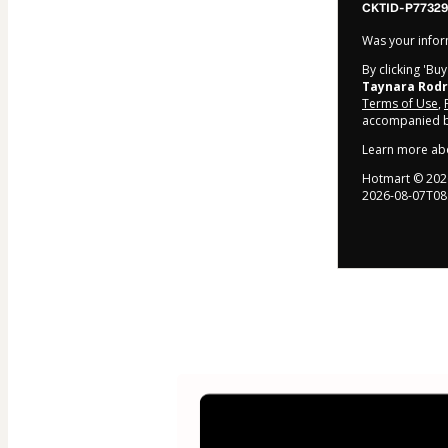
CKTID-P77329
Was your inform
By clicking 'Bu
Taynara Rodr
Terms of Use
,
accompanied by
Learn more ab
Hotmart ©
202
2026-08-07T08