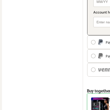
Pa
Pa
Buy togethe