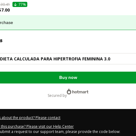
$30.41
77%
$7.00
urchase
s
IETA CALCULADA PARA HIPERTROFIA FEMININA 3.0
Buy now
secured by
 about the product? Please contact
this purchase? Please visit our Help Center
 submit a request to our support team, please provide the code below: