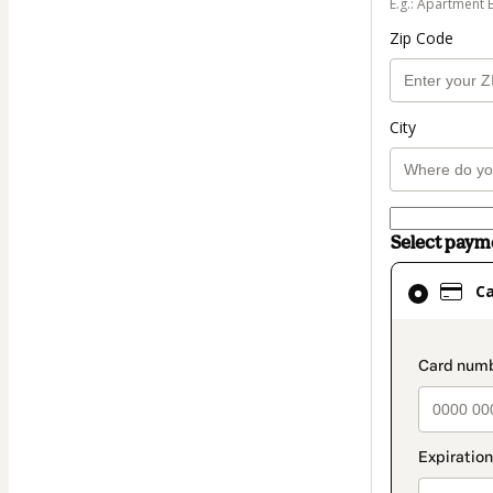
E.g.: Apartment 
Zip Code
City
Select pay
Card
C
selected
as
payment
paymen
method