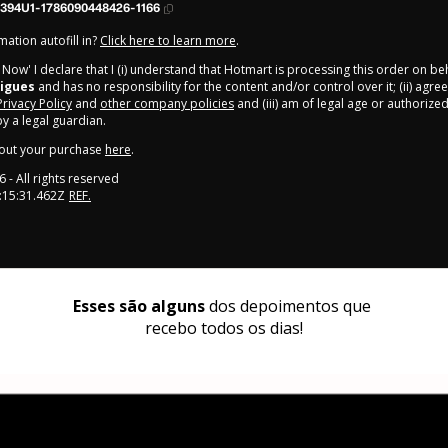
394U1-1786090448426-1166
ation autofill in?
Click here to learn more
.
y Now' I declare that I (i) understand that Hotmart is processing this order on be
igues
and has no responsibility for the content and/or control over it; (ii) agre
Privacy Policy
and
other company policies
and (iii) am of legal age or authorize
 a legal guardian.
out your purchase
here
.
6
- All rights reserved
:15:31.462Z
REF.
Esses são alguns
 dos depoimentos que 
recebo todos os dias!