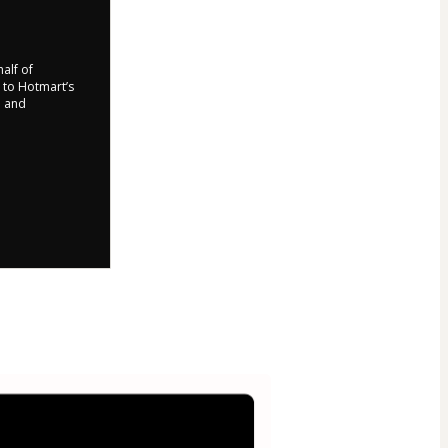
half of
e to Hotmart’s
d and