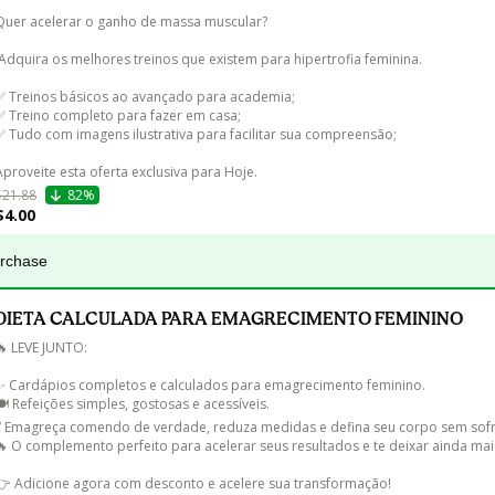
Quer acelerar o ganho de massa muscular?

✅ Treinos básicos ao avançado para academia;

✅ Treino completo para fazer em casa;

✅ Tudo com imagens ilustrativa para facilitar sua compreensão;

Aproveite esta oferta exclusiva para Hoje.
$21.88
82%
$4.00
urchase
DIETA CALCULADA PARA EMAGRECIMENTO FEMININO
🔥 LEVE JUNTO:

✨ Cardápios completos e calculados para emagrecimento feminino.

🍽️ Refeições simples, gostosas e acessíveis.

💃 Emagreça comendo de verdade, reduza medidas e defina seu corpo sem sofr
🔥 O complemento perfeito para acelerar seus resultados e te deixar ainda mais
👉 Adicione agora com desconto e acelere sua transformação!