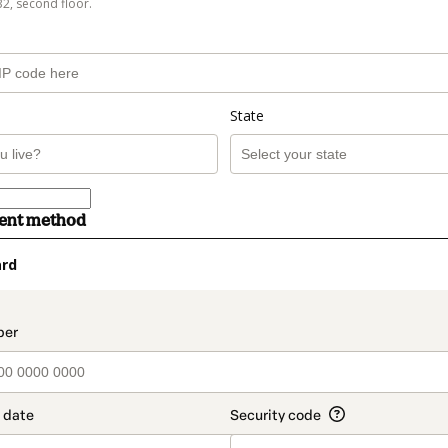
B2, second floor.
State
ment method
ard
t_data.section_title_v2