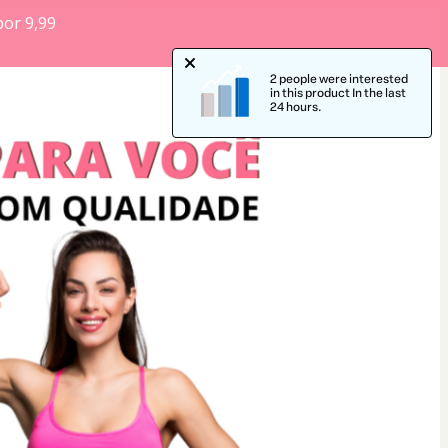
por 9,99
2 people were interested
in this product In the last
24 hours.