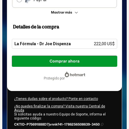
Mostrar más
Detalles de la compra
La Fórmula - Dr Joe Dispenza
222,00 US$
Total
de
Comprar ahora
222,00 US$
protegido por
¿Tienes dudas sobre el producto? Ponte en contacto
¿No puedes finalizar la compra? Visita nuestra Central de
Ayuda
Si solicitas ayuda a nuestro Equipo de Soporte, informa el
siguiente código:
CKTID-P75691888D7jvnnkf41-1786256508639-3450