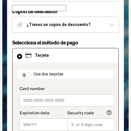
Cupón de descuento
¿Tienes un cupón de descuento?
Selecciona el método de pago
El
Tarjeta
método
de
pago
seleccionado
payment_data.section_title_v2
Usa dos tarjetas
es
Tarjeta