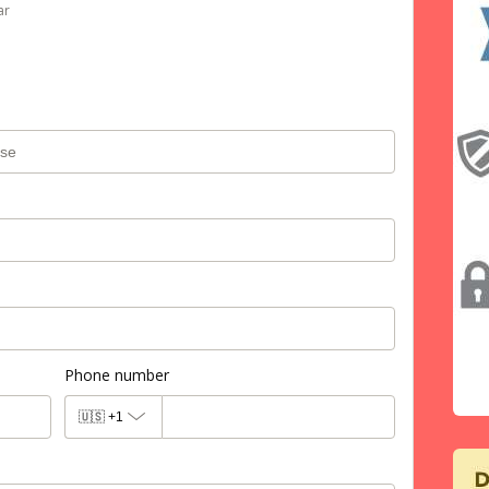
ar
Phone number
🇺🇸
+1