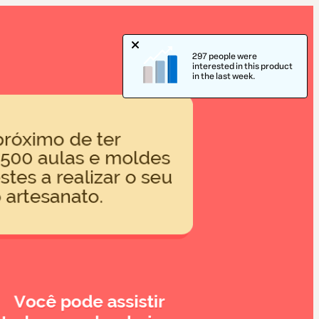
297 people were
interested in this product
in the last week.