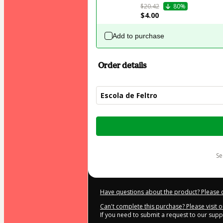
$20.42
80%
$4.00
Add to purchase
Order details
Escola de Feltro
Total
of
$44.00
s
Have questions about the product? Please 
Can't complete this purchase? Please visit 
If you need to submit a request to our sup