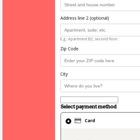
Address line 2 (optional)
E.g.: Apartment B2, second floor.
Zip Code
City
Select payment method
Card
Card
selected
as
payment