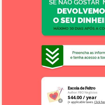
Escola de Feltro
Author: FBO Negócios
$44.00 / year
(+ applicable taxes.
Click he