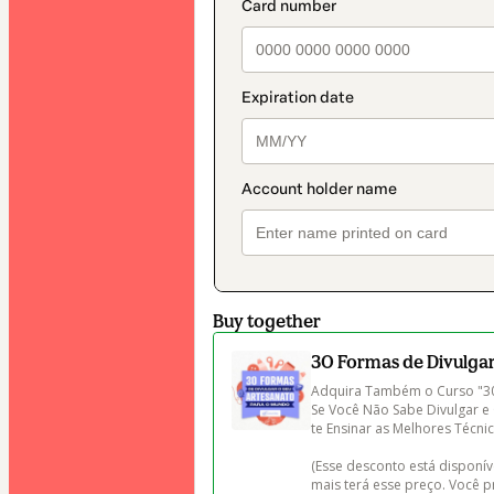
payment_data.secti
method
Buy together
30 Formas de Divulga
Adquira Também o Curso "30
Se Você Não Sabe Divulgar e
te Ensinar as Melhores Técni
(Esse desconto está disponív
mais terá esse preço. Você pr