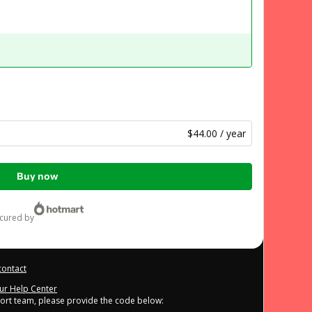
$44.00 / year
Buy now
ecured by
contact
our Help Center
port team, please provide the code below: