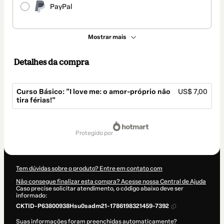
PayPal
Mostrar mais
Detalhes da compra
Curso Básico: "I love me: o amor-próprio não
US$ 7,00
tira férias!"
Total
de
protegido por
US$ 7,00
Tem dúvidas sobre o produto? Entre em contato com
Não consegue finalizar esta compra? Acesse nossa Central de Ajuda
Caso precise solicitar atendimento, o código abaixo deve ser
informado:
CKTID-P63800938Hsu0sadm21-1786198321459-7392
Suas informações foram preenchidas automaticamente?