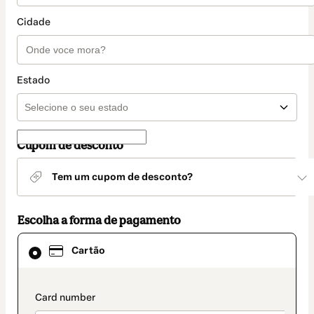
Cidade
Estado
Cupom de desconto
Tem um cupom de desconto?
Escolha a forma de pagamento
Cartão
Cartão
selecionado
como
método
de
payment_data.section_title_v2
pagamento