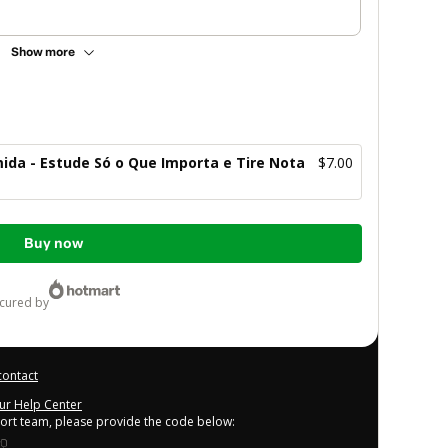
Show more
ida - Estude Só o Que Importa e Tire Nota
$7.00
Buy now
ecured by
contact
our Help Center
port team, please provide the code below: