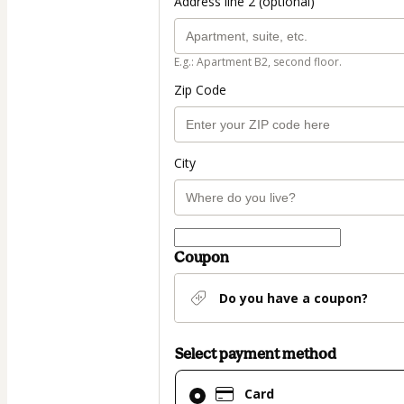
Address line 2 (optional)
E.g.: Apartment B2, second floor.
Zip Code
City
Coupon
Do you have a coupon?
Select payment method
Card
Card
selected