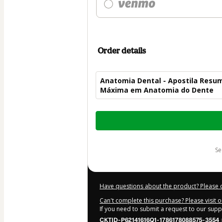
Order details
Anatomia Dental - Apostila Resum
Máxima em Anatomia do Dente
Total
of
$7.00
s
Have questions about the product? Please 
Can't complete this purchase? Please visit 
If you need to submit a request to our sup
CKTID-P62141616Q1-1786178088575-3554