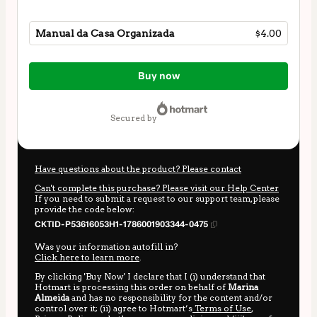
Manual da Casa Organizada
$4.00
Total
of
Buy now
$4.00
secured by
Have questions about the product? Please contact
Can't complete this purchase? Please visit our Help Center
If you need to submit a request to our support team, please
provide the code below:
CKTID-P53616053H1-1786001903344-0475
Was your information autofill in?
Click here to learn more
.
By clicking 'Buy Now' I declare that I (i) understand that
Hotmart is processing this order on behalf of
Marina
Almeida
and has no responsibility for the content and/or
control over it; (ii) agree to Hotmart’s
Terms of Use
,