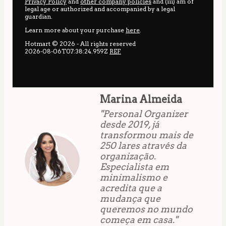
Privacy Policy
and
other company policies
and (iii) am of
legal age or authorized and accompanied by a legal
guardian.
Learn more about your purchase
here
.
Hotmart ©
2026
- All rights reserved
2026-08-06T07:38:24.959Z
REF.
Marina Almeida
"Personal Organizer
desde 2019, já
transformou mais de
250 lares através da
organização.
Especialista em
minimalismo e
acredita que a
mudança que
queremos no mundo
começa em casa."