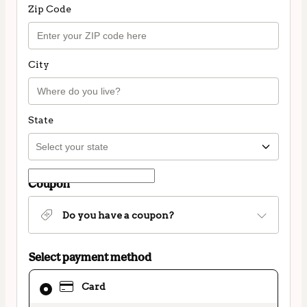
Zip Code
City
State
Coupon
Do you have a coupon?
Select payment method
Card
Card
selected
as