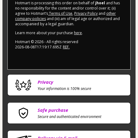
Hotmart is processing this order on behalf of
jhoel
and has
no responsibility for the content and/or control over it; (ii)
agree to Hotmart’s
Terms of Use
,
Privacy Policy
and
other
company policies
and (iii) am of legal age or authorized and
accompanied by a legal guardian.
Learn more about your purchase
here
.
Hotmart ©
2026
- All rights reserved
2026-08-08T17:19:17.695Z
REF.
Privacy
Your information is 100% secure
Safe purchase
Secure and authenticated environment
Delivery via E-mail