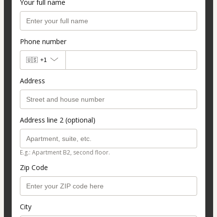
Your full name
Phone number
🇺🇸
+1
Address
Address line 2 (optional)
E.g.: Apartment B2, second floor.
Zip Code
City