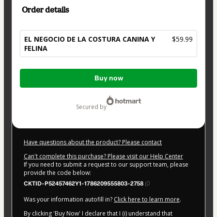
Order details
EL NEGOCIO DE LA COSTURA CANINA Y
$59.99
FELINA
Total
Buy now
of
$59.99
secured by
Have questions about the product? Please contact
Can't complete this purchase? Please visit our Help Center
If you need to submit a request to our support team, please
provide the code below:
CKTID-P52457462Y1-1786209555803-2758
Was your information autofill in?
Click here to learn more
.
By clicking 'Buy Now' I declare that I (i) understand that