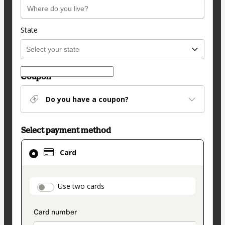
State
Coupon
Do you have a coupon?
Select payment method
Card
Card
selected
as
payment
payment_data.section_title_v2
Use two cards
method