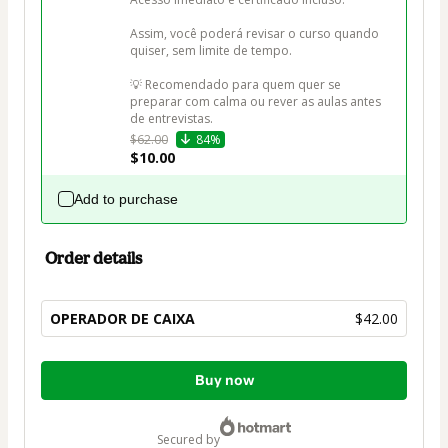
Assim, você poderá revisar o curso quando 
quiser, sem limite de tempo.

💡 Recomendado para quem quer se 
preparar com calma ou rever as aulas antes 
de entrevistas.
$62.00
84%
$10.00
Add to purchase
Order details
OPERADOR DE CAIXA
$42.00
Total
Buy now
of
$42.00
secured by