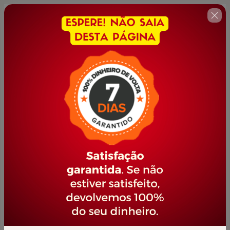
🇺🇸
Change country
OPERADOR DE CAIXA
Author: PORTAL JOVEM EMPREENDEDOR
$42.00