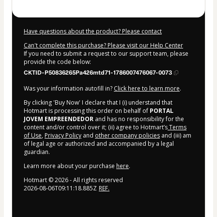
Have questions about the product? Please contact
Can't complete this purchase? Please visit our Help Center
If you need to submit a request to our support team, please
provide the code below:
CKTID-P50836265Pa426mtd71-1786007476067-0073
Was your information autofill in?
Click here to learn more
.
By clicking 'Buy Now' I declare that I (i) understand that
Hotmart is processing this order on behalf of
PORTAL
JOVEM EMPREENDEDOR
and has no responsibility for the
content and/or control over it; (ii) agree to Hotmart’s
Terms
of Use
,
Privacy Policy
and
other company policies
and (iii) am
of legal age or authorized and accompanied by a legal
guardian.
Learn more about your purchase
here
.
Hotmart ©
2026
- All rights reserved
2026-08-06T09:11:18.885Z
REF.