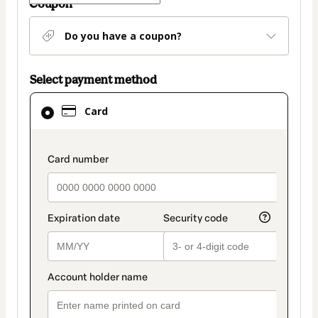
Coupon
Do you have a coupon?
Select payment method
Card
Card
selected
as
payment
payment_data.section_title_v2
method