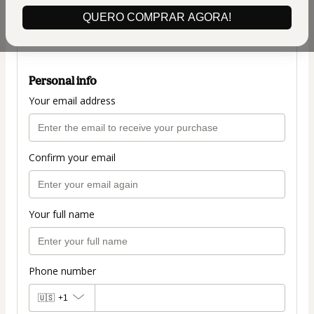
(+ applicable taxes.
Click here
for more
QUERO COMPRAR AGORA!
information)
PLANO COMPLETO
Personal info
Your email address
Confirm your email
Your full name
Phone number
🇺🇸
+1