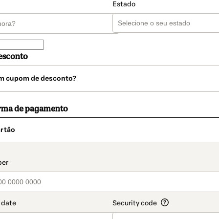
Estado
esconto
m cupom de desconto?
orma de pagamento
rtão
t_data.section_title_v2