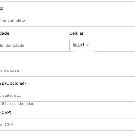
to
idade
Celular
🇺🇸
+1
 2 (Opcional)
o B2, segundo andar.
 (CEP)