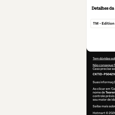
Detalhes d
TM - Edition 
Total
de
US$ 42,00
Tem dúvidas so
Não consegue f
Caso precise so
CKTID-P504216
Suas informaç
Ao clicar em 'C
nome de
Teorem
controle prévio 
sou maior de i
Saiba mais sob
Hotmart ©
202