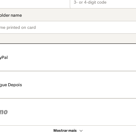
yPal
gue Depois
Mostrar mais