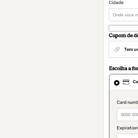
Cidade
Cupom de d
Tem u
Escolha a f
Cartão
Ca
selecionado
como
método
de
paymen
pagamento