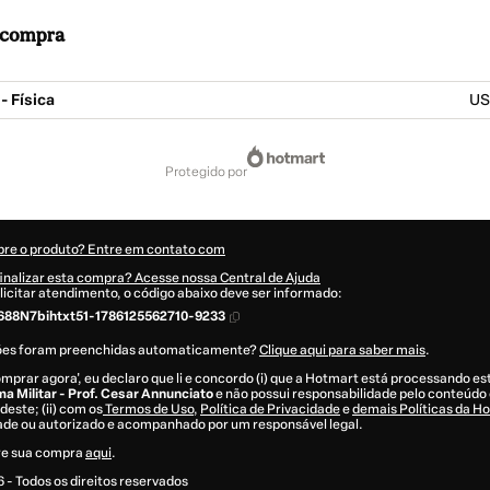
a compra
- Física
US
protegido por
bre o produto? Entre em contato com
inalizar esta compra? Acesse nossa Central de Ajuda
licitar atendimento, o código abaixo deve ser informado:
88N7bihtxt51-1786125562710-9233
ões foram preenchidas automaticamente?
Clique aqui para saber mais
.
omprar agora', eu declaro que li e concordo (i) que a Hotmart está processando e
a Militar - Prof. Cesar Annunciato
e não possui responsabilidade pelo conteúdo 
deste; (ii) com os
Termos de Uso
,
Política de Privacidade
e
demais Políticas da H
dade ou autorizado e acompanhado por um responsável legal.
re sua compra
aqui
.
6
- Todos os direitos reservados