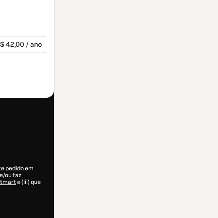
$ 42,00 / ano
ste pedido em
e/ou faz
otmart
e (iii) que