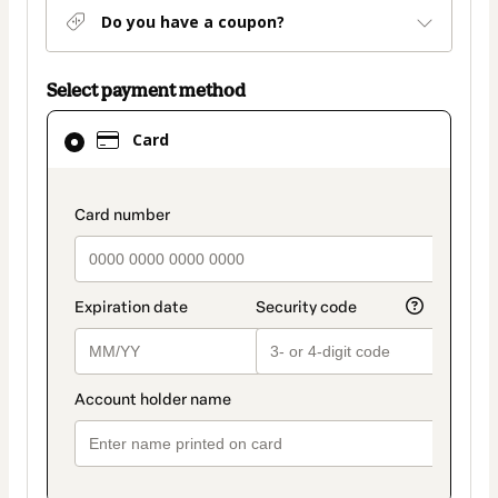
Do you have a coupon?
Select payment method
Card
Card
selected
as
payment
payment_data.section_title_v2
method