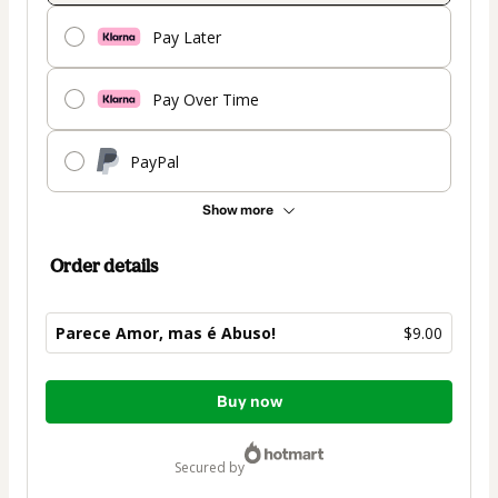
Pay Later
Pay Over Time
PayPal
Show more
Order details
Parece Amor, mas é Abuso!
$9.00
Total
Buy now
of
$9.00
secured by