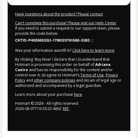
Have questions about the product? Please contact
Can't complete this purchase? Please visit our Help Center
If you need to submit a request to our support team, please
provide the code below:
CKTID-P40266533L1-1786120761588-5383
Was your information autofill in?
Click here to learn more
.
By clicking 'Buy Now' I declare that I (i) understand that
Hotmart is processing this order on behalf of
Adriana
Caeiro
and has no responsibility for the content and/or
control over it; (ii) agree to Hotmart’s
Terms of Use
,
Privacy
Policy
and
other company policies
and (iii) am of legal age or
authorized and accompanied by a legal guardian.
Learn more about your purchase
here
.
Hotmart ©
2026
- All rights reserved
2026-08-07T16:39:23.466Z
REF.