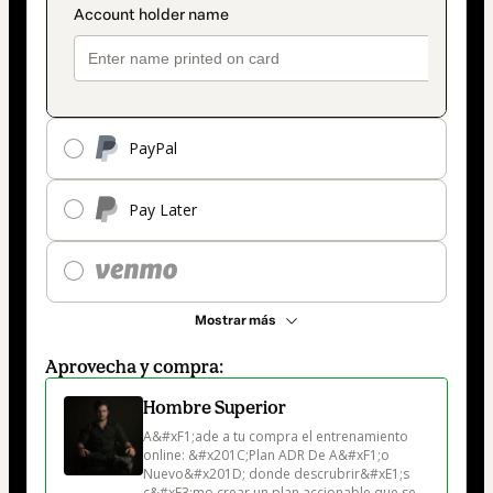
PayPal
Pay Later
Mostrar más
Aprovecha y compra:
Hombre Superior
A&#xF1;ade a tu compra el entrenamiento 
online: &#x201C;Plan ADR De A&#xF1;o 
Nuevo&#x201D; donde descrubrir&#xE1;s 
c&#xF3;mo crear un plan accionable que se 