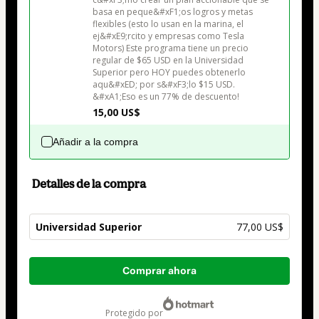
basa en peque&#xF1;os logros y metas 
flexibles (esto lo usan en la marina, el 
ej&#xE9;rcito y empresas como Tesla 
Motors) Este programa tiene un precio 
regular de $65 USD en la Universidad 
Superior pero HOY puedes obtenerlo 
aqu&#xED; por s&#xF3;lo $15 USD. 
&#xA1;Eso es un 77% de descuento!
15,00 US$
Añadir a la compra
Detalles de la compra
Universidad Superior
77,00 US$
Total
Comprar ahora
de
77,00 US$
protegido por