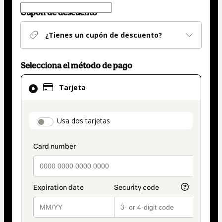
Cupón de descuento
¿Tienes un cupón de descuento?
Selecciona el método de pago
El
Tarjeta
método
de
pago
payment_data.section_title_v2
Usa dos tarjetas
seleccionado
es
Tarjeta