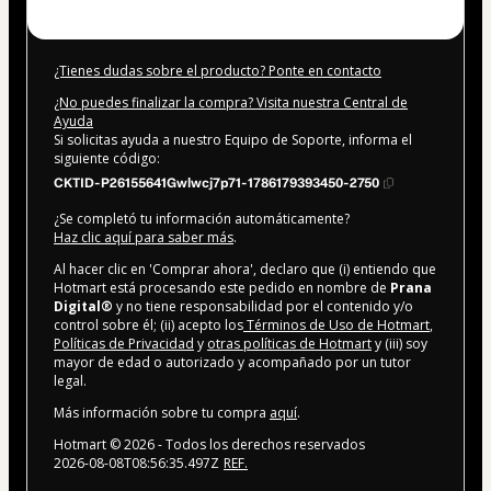
¿Tienes dudas sobre el producto? Ponte en contacto
¿No puedes finalizar la compra? Visita nuestra Central de
Ayuda
Si solicitas ayuda a nuestro Equipo de Soporte, informa el
siguiente código:
CKTID-P26155641Gwlwcj7p71-1786179393450-2750
¿Se completó tu información automáticamente?
Haz clic aquí para saber más
.
Al hacer clic en 'Comprar ahora', declaro que (i) entiendo que
Hotmart está procesando este pedido en nombre de
Prana
Digital®
y no tiene responsabilidad por el contenido y/o
control sobre él; (ii) acepto los
Términos de Uso de Hotmart
,
Políticas de Privacidad
y
otras políticas de Hotmart
y (iii) soy
mayor de edad o autorizado y acompañado por un tutor
legal.
Más información sobre tu compra
aquí
.
Hotmart ©
2026
- Todos los derechos reservados
2026-08-08T08:56:35.497Z
REF.