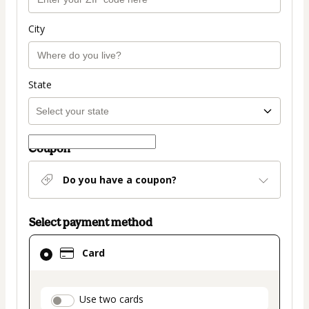
City
State
Coupon
Do you have a coupon?
Select payment method
Card
Card
selected
as
payment
payment_data.section_title_v2
Use two cards
method