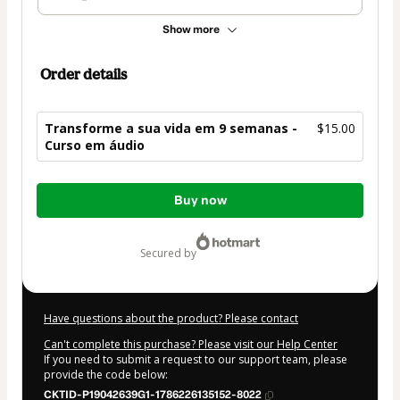
Show more
Order details
Transforme a sua vida em 9 semanas -
$15.00
Curso em áudio
Total
Buy now
of
$15.00
secured by
Have questions about the product? Please contact
Can't complete this purchase? Please visit our Help Center
If you need to submit a request to our support team, please
provide the code below:
CKTID-P19042639G1-1786226135152-8022