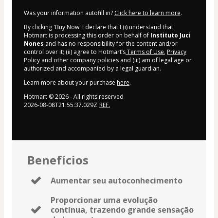
Was your information autofill in?
Click here to learn more
.
By clicking 'Buy Now' I declare that I (i) understand that
Hotmart is processing this order on behalf of
Instituto Juci
Nones
and has no responsibility for the content and/or
control over it; (ii) agree to Hotmart’s
Terms of Use
,
Privacy
Policy
and
other company policies
and (iii) am of legal age or
authorized and accompanied by a legal guardian.
Learn more about your purchase
here
.
Hotmart ©
2026
- All rights reserved
2026-08-08T21:55:37.029Z
REF.
Benefícios
Aumentar seu autoconhecimento
Proporcionar uma evolução
contínua, trazendo grande sensação