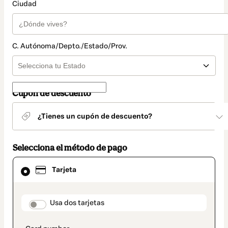
Ciudad
C. Autónoma/Depto./Estado/Prov.
Cupón de descuento
¿Tienes un cupón de descuento?
Selecciona el método de pago
El
Tarjeta
método
de
pago
seleccionado
payment_data.section_title_v2
Usa dos tarjetas
es
Tarjeta