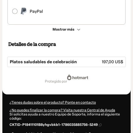
PayPal
Mostrar más
Detalles de la compra
Platos saludables de celebración
197,00 US$
Total
de
protegido por
197,00 US$
¿Tienes dudas sobre el producto? Ponte en contacto
¿No puedes finalizar la compra? Visita nuestra Central de Ayuda
Si solicitas ayuda a nuestro Equipo de Soporte, informa el siguiente
código:
CKTID-P18411101B8yhgvbkb1-1786035885756-5249