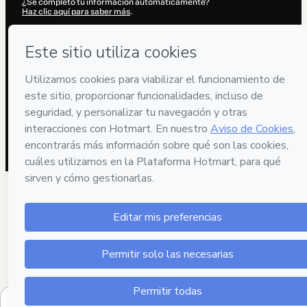
¿Se completó tu información automáticamente?
Haz clic aquí para saber más
.
Al hacer clic en 'Comprar ahora', declaro que (i) entiendo que Hotmart
está procesando este pedido en nombre de
Chef Joha Clavel
y no
tiene responsabilidad por el contenido y/o control sobre él; (ii) acepto
los
Términos de Uso de Hotmart
,
Políticas de Privacidad
y
otras
políticas de Hotmart
y (iii) soy mayor de edad o autorizado y
acompañado por un tutor legal.
Más información sobre tu compra
aquí
.
Hotmart ©
2026
- Todos los derechos reservados
2026-08-06T17:04:47.992Z
REF.