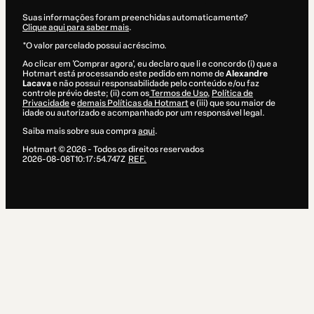
Suas informações foram preenchidas automaticamente?
Clique aqui para saber mais
.
*O valor parcelado possui acréscimo.
Ao clicar em 'Comprar agora', eu declaro que li e concordo (i) que a
Hotmart está processando este pedido em nome de
Alexandre
Lacava
e não possui responsabilidade pelo conteúdo e/ou faz
controle prévio deste; (ii) com os
Termos de Uso
,
Política de
Privacidade
e
demais Políticas da Hotmart
e (iii) que sou maior de
idade ou autorizado e acompanhado por um responsável legal.
Saiba mais sobre sua compra
aqui
.
Hotmart ©
2026
- Todos os direitos reservados
2026-08-08T10:17:54.747Z
REF.