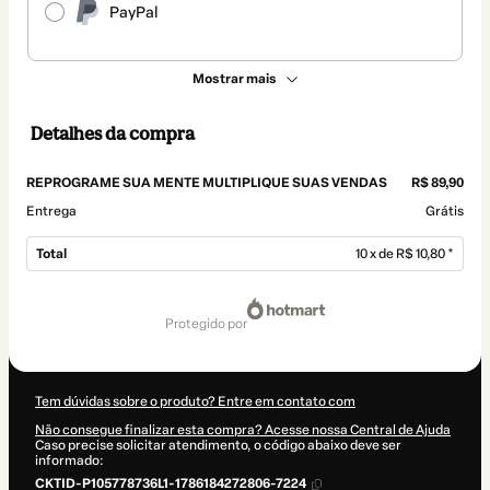
PayPal
Mostrar mais
Detalhes da compra
REPROGRAME SUA MENTE MULTIPLIQUE SUAS VENDAS
R$ 89,90
Entrega
Grátis
Total
10 x de R$ 10,80 *
Total
de
protegido por
R$ 108,00
Tem dúvidas sobre o produto? Entre em contato com
Não consegue finalizar esta compra? Acesse nossa Central de Ajuda
Caso precise solicitar atendimento, o código abaixo deve ser
informado:
CKTID-P105778736L1-1786184272806-7224