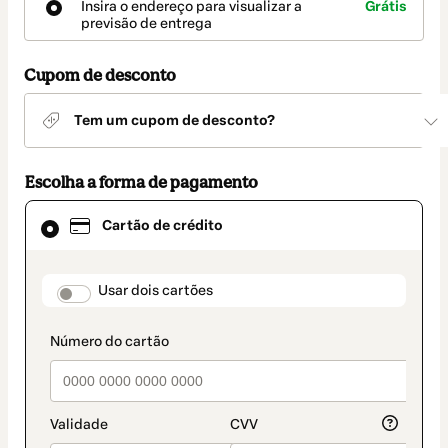
Insira o endereço para visualizar a
Grátis
entrega
previsão de entrega
Cupom de desconto
Tem um cupom de desconto?
Escolha a forma de pagamento
Cartão
Cartão de crédito
de
crédito
selecionado
como
payment_data.section_title_v2
Usar dois cartões
método
de
pagamento