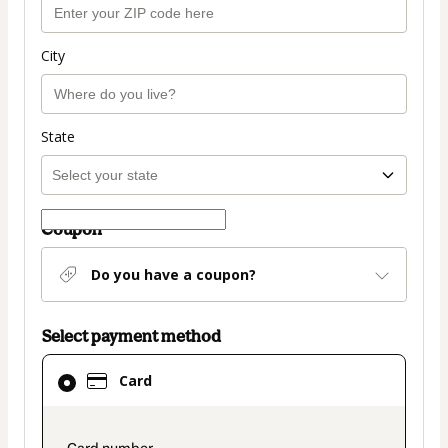
City
State
Coupon
Do you have a coupon?
Select payment method
Card
Card
selected
as
payment