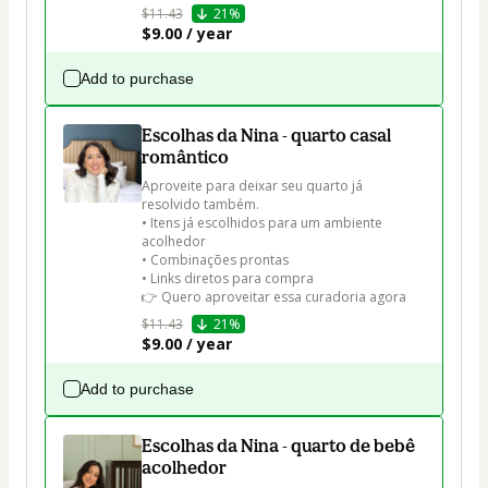
$11.43
21%
$9.00 / year
Add to purchase
Escolhas da Nina - quarto casal
romântico
Aproveite para deixar seu quarto já 
resolvido também.

• Itens já escolhidos para um ambiente 
acolhedor

• Combinações prontas

• Links diretos para compra

👉 Quero aproveitar essa curadoria agora
$11.43
21%
$9.00 / year
Add to purchase
Escolhas da Nina - quarto de bebê
acolhedor