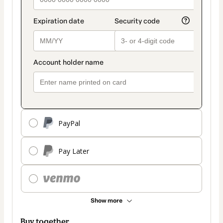
PayPal
Pay Later
Show more
Buy together