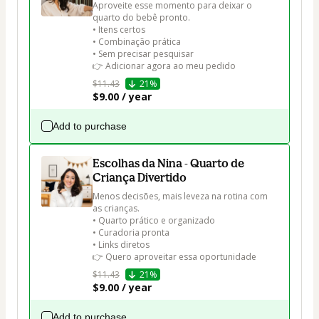
Aproveite esse momento para deixar o 
quarto do bebê pronto.

• Itens certos

• Combinação prática

• Sem precisar pesquisar

👉 Adicionar agora ao meu pedido
$11.43
21%
$9.00 / year
Add to purchase
Escolhas da Nina - Quarto de
Criança Divertido
Menos decisões, mais leveza na rotina com 
as crianças.

• Quarto prático e organizado

• Curadoria pronta

• Links diretos

👉 Quero aproveitar essa oportunidade
$11.43
21%
$9.00 / year
Add to purchase