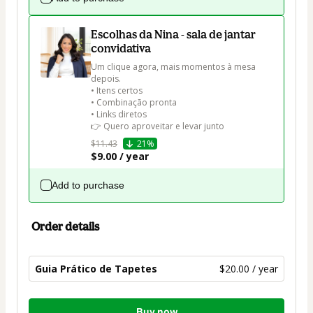
Escolhas da Nina - sala de jantar
convidativa
Um clique agora, mais momentos à mesa 
depois.

• Itens certos

• Combinação pronta

• Links diretos

👉 Quero aproveitar e levar junto
$11.43
21%
$9.00 / year
Add to purchase
Order details
Guia Prático de Tapetes
$20.00 / year
Total
Buy now