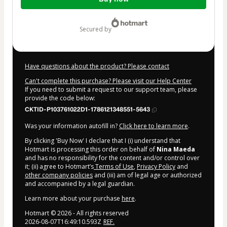
of
$20.00
secured by
Have questions about the product? Please contact
Can't complete this purchase? Please visit our Help Center
If you need to submit a request to our support team, please
provide the code below:
CKTID-P103761022D1-1786121348551-5643
Was your information autofill in?
Click here to learn more
.
By clicking 'Buy Now' I declare that I (i) understand that
Hotmart is processing this order on behalf of
Nina Maeda
and has no responsibility for the content and/or control over
it; (ii) agree to Hotmart’s
Terms of Use
,
Privacy Policy
and
other company policies
and (iii) am of legal age or authorized
and accompanied by a legal guardian.
Learn more about your purchase
here
.
Hotmart ©
2026
- All rights reserved
2026-08-07T16:49:10.593Z
REF.