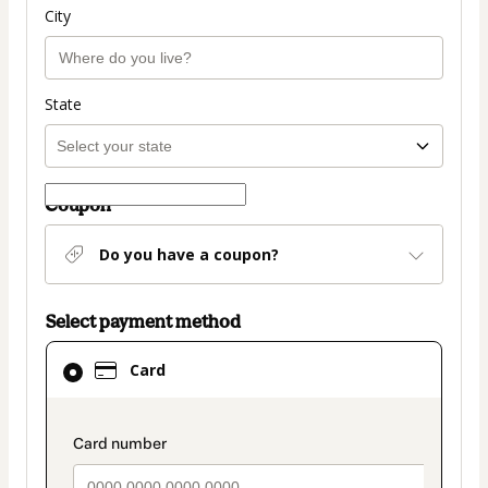
City
State
Coupon
Do you have a coupon?
Select payment method
Card
Card
selected
as
payment
payment_data.section_title_v2
method