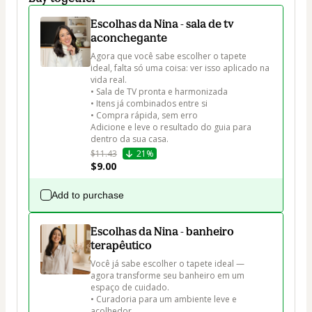
Escolhas da Nina - sala de tv
aconchegante
Agora que você sabe escolher o tapete 
ideal, falta só uma coisa: ver isso aplicado na 
vida real.

• Sala de TV pronta e harmonizada

• Itens já combinados entre si

• Compra rápida, sem erro

Adicione e leve o resultado do guia para 
dentro da sua casa.
$11.43
21%
$9.00
Add to purchase
Escolhas da Nina - banheiro
terapêutico
Você já sabe escolher o tapete ideal — 
agora transforme seu banheiro em um 
espaço de cuidado.

• Curadoria para um ambiente leve e 
acolhedor
