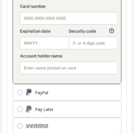
PayPal
Pay Later