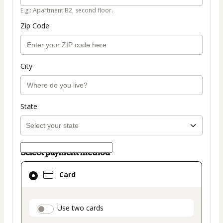
E.g.: Apartment B2, second floor.
Zip Code
City
State
Select payment method
Card
Card
selected
as
payment
payment_data.section_title_v2
Use two cards
method