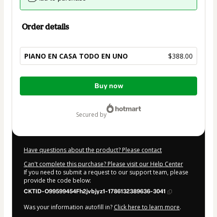
Order details
PIANO EN CASA TODO EN UNO
$388.00
Total
Buy now
of
$388.00
secured by
Have questions about the product? Please contact
Can't complete this purchase? Please visit our Help Center
If you need to submit a request to our support team, please
provide the code below:
CKTID-O99599454Fh2jvbjyz1-1786132389636-3041
Was your information autofill in?
Click here to learn more
.