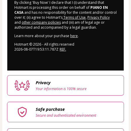
By clicking 'Buy Now' I declare that I (i) understand that
Hotmart is processing this order on behalf of
PIANO EN
CASA
and has no responsibility for the content and/or control
over it; (ii) agree to Hotmart’s
Terms of Use
,
Privacy Policy
and
other company policies
and (iii) am of legal age or
authorized and accompanied by a legal guardian.
Learn more about your purchase
here
.
Hotmart ©
2026
- All rights reserved
2026-08-07T19:53:11.787Z
REF.
Privacy
Your information is 100% secure
Safe purchase
Secure and authenticated environment