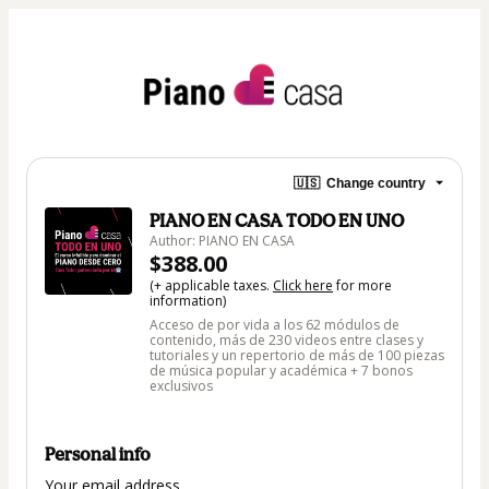
🇺🇸
Change country
PIANO EN CASA TODO EN UNO
Author: PIANO EN CASA
$388.00
(+ applicable taxes.
Click here
for more
information)
Acceso de por vida a los 62 módulos de
contenido, más de 230 videos entre clases y
tutoriales y un repertorio de más de 100 piezas
de música popular y académica + 7 bonos
exclusivos
Personal info
Your email address