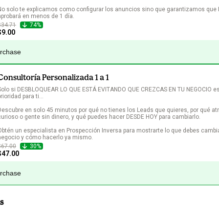
No solo te explicamos como configurar los anuncios sino que garantizamos que 
aprobará en menos de 1 día.
$34.71
74%
$9.00
urchase
Consultoría Personalizada 1 a 1
Solo si DESBLOQUEAR LO QUE ESTÁ EVITANDO QUE CREZCAS EN TU NEGOCIO es
rioridad para ti...

Descubre en solo 45 minutos por qué no tienes los Leads que quieres, por qué atr
curioso o gente sin dinero, y qué puedes hacer DESDE HOY para cambiarlo.

Obtén un especialista en Prospección Inversa para mostrarte lo que debes cambia
negocio y cómo hacerlo ya mismo.
$67.00
30%
$47.00
urchase
s