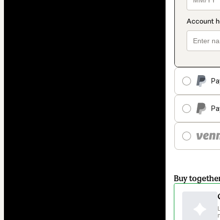
Pa
Pa
Buy togethe