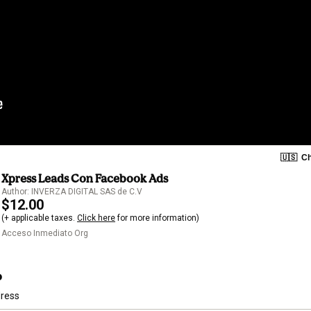
🇺🇸
Ch
Xpress Leads Con Facebook Ads
Author: INVERZA DIGITAL SAS de C.V
$12.00
(+ applicable taxes.
Click here
for more information)
Acceso Inmediato Org
o
dress