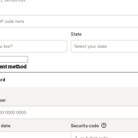
2, second floor.
State
ment method
ard
t_data.section_title_v2