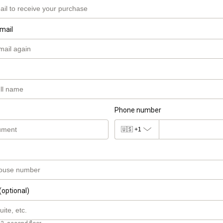
mail
Phone number
🇺🇸
+1
(optional)