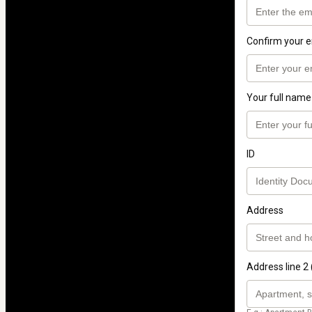
Confirm your e
Your full name
ID
Address
Address line 2 