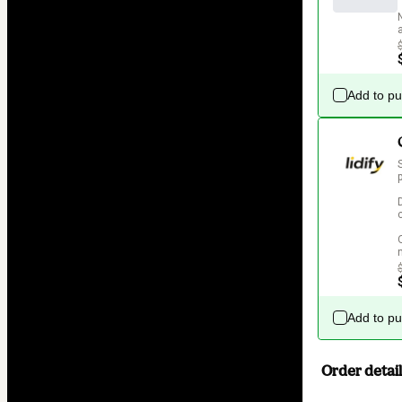
Add to p
p
Add to p
Order detail