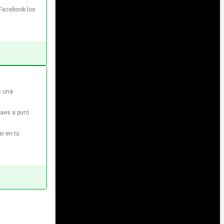
Facebook los 
 una 
aes a puro 
r en tu 