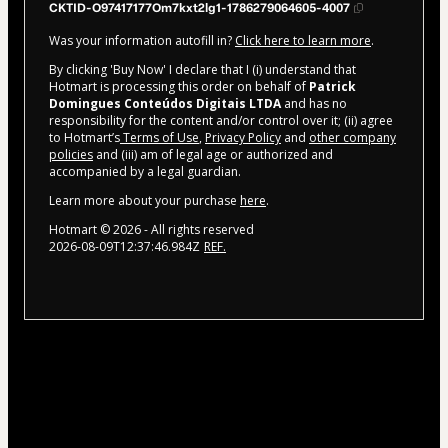
CKTID-O97417177Om7kxt2lg1-1786279064605-4007
Was your information autofill in?
Click here to learn more
.
By clicking 'Buy Now' I declare that I (i) understand that
Hotmart is processing this order on behalf of
Patrick
Domingues Conteúdos Digitais LTDA
and has no
responsibility for the content and/or control over it; (ii) agree
to Hotmart’s
Terms of Use
,
Privacy Policy
and
other company
policies
and (iii) am of legal age or authorized and
accompanied by a legal guardian.
Learn more about your purchase
here
.
Hotmart ©
2026
- All rights reserved
2026-08-09T12:37:46.984Z
REF.
A cidinha fez R$436,00 usando o
turbo 7D