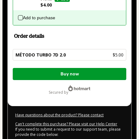
$4.00
Add to purchase
Order details
MÉTODO TURBO 7D 2.0
$5.00
Total
Buy now
of
$5.00
secured by
Have questions about the product? Please contact
Can't complete this purchase? Please visit our Help Center
If you need to submit a request to our support team, please
provide the code below: