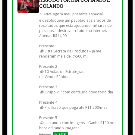
COLANDO
⚠️ Ative agora meu presente especial 

e desbloqueie um pacotão acelerador de 
resultados que está ajudando milhares de 
pessoas a destravar rápido na internet.  
Apenas R$14,90

Presente 1

 🎁 Lista Secreta de Produtos – Já me 
renderam mais de R$500 mil

Presente 2

 🎁 10 Aulas de Estratégias 

de Venda Rápida

Presente 3

 🎁 Grupo VIP com conteúdo novo todo dia

Presente 4

 🎁 Profissão que paga até R$1.200/mês

Presente 5

 🎁 Lucrando com Imagens – Ganhe R$30 por 
hora editando imagens
$12.62
68%