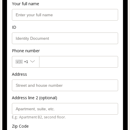
Your full name
ID
Phone number
🇺🇸
+1
Address
Address line 2 (optional)
E.g.: Apartment B2, second floor.
Zip Code