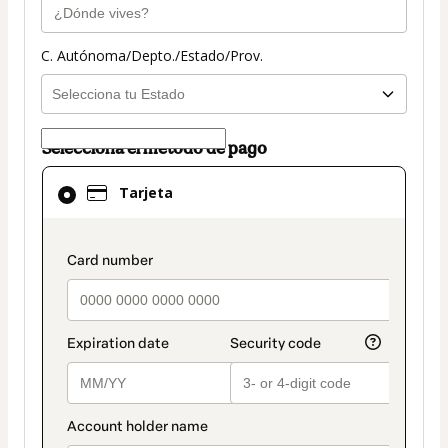
C. Autónoma/Depto./Estado/Prov.
Selecciona el método de pago
El
Tarjeta
método
de
pago
payment_data.section_title_v2
seleccionado
es
Tarjeta