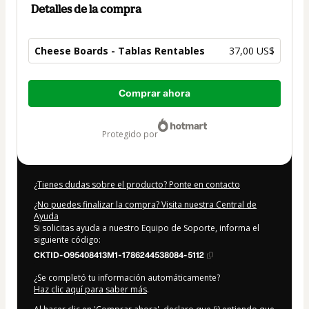
Detalles de la compra
Cheese Boards - Tablas Rentables
37,00 US$
Total
Comprar ahora
de
37,00 US$
protegido por
¿Tienes dudas sobre el producto? Ponte en contacto
¿No puedes finalizar la compra? Visita nuestra Central de
Ayuda
Si solicitas ayuda a nuestro Equipo de Soporte, informa el
siguiente código:
CKTID-O95408413M1-1786244538084-5112
¿Se completó tu información automáticamente?
Haz clic aquí para saber más
.