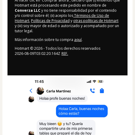
Al hacer clic en 'Comprar ahora', declaro que (i) entiendo que
Hotmart está procesando este pedido en nombre de
Converza LLC
y no tiene responsabilidad por el contenido
y/o control sobre él; (ii) acepto los
Términos de Uso de
Hotmart
,
Políticas de Privacidad
y
otras políticas de Hotmart
y (iii) soy mayor de edad o autorizado y acompañado por un
tutor legal.
Más información sobre tu compra
aquí
.
Hotmart ©
2026
- Todos los derechos reservados
2026-08-09T03:02:20.164Z
REF.