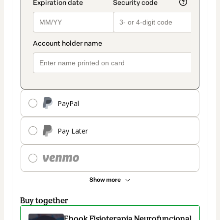
PayPal
Pay Later
Show more
Buy together
Ebook Fisioterapia Neurofuncional