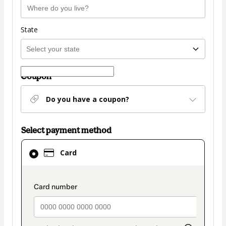
State
Coupon
Do you have a coupon?
Select payment method
Card
Card
selected
as
payment
payment_data.section_title_v2
method