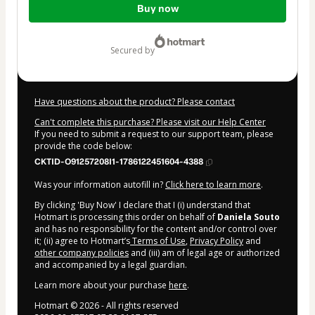
Buy now
of
$5.00
secured by
Have questions about the product? Please contact
Can't complete this purchase? Please visit our Help Center
If you need to submit a request to our support team, please
provide the code below:
CKTID-O91257208I1-1786122451604-4388
Was your information autofill in?
Click here to learn more
.
By clicking 'Buy Now' I declare that I (i) understand that
Hotmart is processing this order on behalf of
Daniela Souto
and has no responsibility for the content and/or control over
it; (ii) agree to Hotmart’s
Terms of Use
,
Privacy Policy
and
other company policies
and (iii) am of legal age or authorized
and accompanied by a legal guardian.
Learn more about your purchase
here
.
Hotmart ©
2026
- All rights reserved