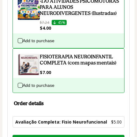
+170 ATIVIDADES PSICOMOTORAS
PARA ALUNOS
NEURODIVERGENTES (Ilustradas)
$7.24
45%
$4.00
Add to purchase
FISIOTERAPIA NEUROINFANTIL
COMPLETA (com mapas mentais)
$7.00
Add to purchase
Order details
Avaliação Completa: Fisio Neurofuncional
$5.00
Total