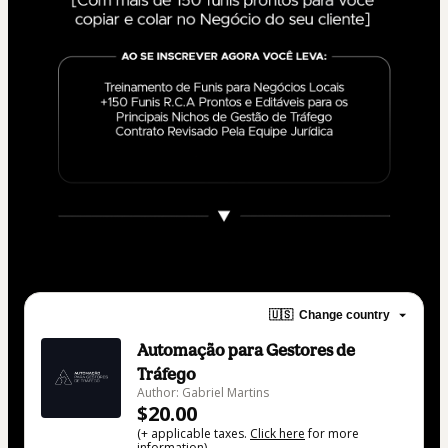
🇺🇸
Change country
Automação para Gestores de
Tráfego
Author: Gabriel Martins
$20.00
(+ applicable taxes.
Click here
for more
information)