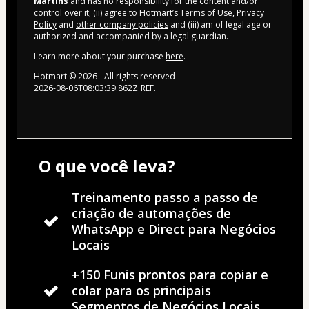
Martins
and has no responsibility for the content and/or
control over it; (ii) agree to Hotmart’s
Terms of Use
,
Privacy
Policy
and
other company policies
and (iii) am of legal age or
authorized and accompanied by a legal guardian.
Learn more about your purchase
here
.
Hotmart ©
2026
- All rights reserved
2026-08-06T08:03:39.862Z
REF.
O que você leva?
Treinamento passo a passo de
criação de automações de
WhatsApp e Direct para Negócios
Locais
+150 Funis prontos para copiar e
colar para os principais
Segmentos de Negócios Locais