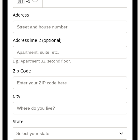
🇺🇸
+1
Address
Address line 2 (optional)
E.g.: Apartment B2, second floor.
Zip Code
City
State