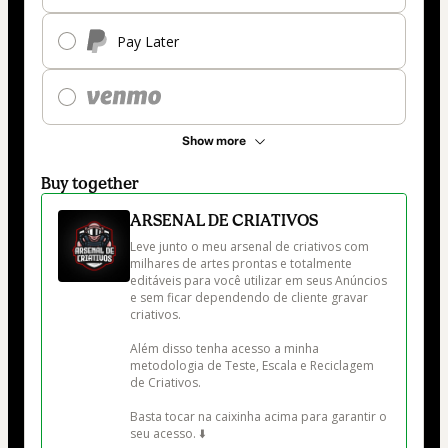
Pay Later
Show more
Buy together
ARSENAL DE CRIATIVOS
Leve junto o meu arsenal de criativos com 
milhares de artes prontas e totalmente 
editáveis para você utilizar em seus Anúncios 
e sem ficar dependendo de cliente gravar 
criativos.

Além disso tenha acesso a minha 
metodologia de Teste, Escala e Reciclagem 
de Criativos.

Basta tocar na caixinha acima para garantir o 
seu acesso. ⬇️