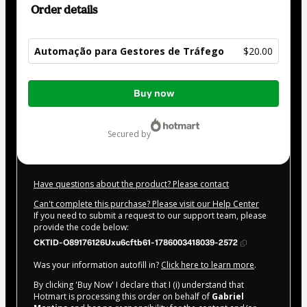
Order details
Automação para Gestores de Tráfego
$20.00
Total
Buy now
of
$20.00
secured by
Have questions about the product? Please contact
Can't complete this purchase? Please visit our Help Center
If you need to submit a request to our support team, please
provide the code below:
CKTID-O89176126Uxu6cftb61-1786003418039-2572
Was your information autofill in?
Click here to learn more
.
By clicking 'Buy Now' I declare that I (i) understand that
Hotmart is processing this order on behalf of
Gabriel