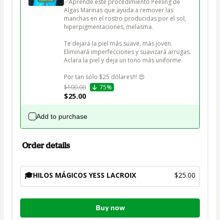
✅Aprende este procedimiento Peeling de 
Algas Marinas que ayuda a remover las 
manchas en el rostro producidas por el sol, 
hiperpigmentaciones, melasma.

Te dejará la piel más suave, más joven.

Eliminará imperfecciones y suavizará arrugas.

Aclara la piel y deja un tono más uniforme.

$100.00
75%
$25.00
Add to purchase
Order details
🎓HILOS MÁGICOS YESS LACROIX
$25.00
Total
Buy now
of