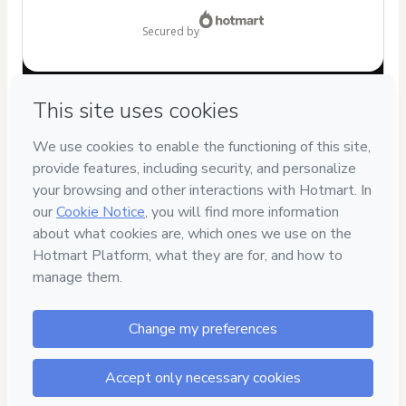
$25.00
secured by
Have questions about the product? Please contact
Can't complete this purchase? Please visit our Help Center
If you need to submit a request to our support team, please
provide the code below:
CKTID-O88959749W1-1786110824361-4532
Was your information autofill in?
Click here to learn more
.
By clicking 'Buy Now' I declare that I (i) understand that
Hotmart is processing this order on behalf of
Yess Lacroix
and has no responsibility for the content and/or control over
it; (ii) agree to Hotmart’s
Terms of Use
,
Privacy Policy
and
other company policies
and (iii) am of legal age or authorized
and accompanied by a legal guardian.
Learn more about your purchase
here
.
Hotmart ©
2026
- All rights reserved
2026-08-07T13:53:47.044Z
REF.