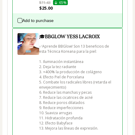
$71.43
65%
$25.00
Add to purchase
🎓BBGLOW YESS LACROIX
✅Aprende BBGlow! Son 13 beneficios de 
esta Técnica Koreana para la piel:

1. Iluminación instantánea

2. Deja la tez radiante

3. +400% la producción de colágeno

4. Efecto Piel de Porcelana

5. Combate los radicales libres (retarda el 
envejecimiento)

6. Reduce las manchas y pecas

7. Reduce las cicatrices de acné

8. Reduce poros dilatados

9. Reduce imperfecciones

10. Suaviza arrugas

11. Hidratación profunda

12. Efecto Babyface

13. Mejora las líneas de expresión.
