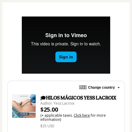
🇺🇸
Change country
🎓HILOS MÁGICOS YESS LACROIX
Author: Yess Lacroix
$25.00
(+ applicable taxes.
Click here
for more
information)
$25 USD