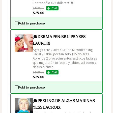
Por tan sólo $25 dólares!!!😍
$100.00
75%
$25.00
Add to purchase
🎓DERMAPEN+BB LIPS YESS
LACROIX
Agrega este CURSO 2X1 de Microneedling 
Facial y Labial por tan sólo $25 dólares. 
Aprende 2 procedimientos estéticos faciales 
que mejorarán tu rostro y labios, así como el 
de tus clientes.
$100.00
75%
$25.00
Add to purchase
🎓PEELING DE ALGAS MARINAS
YESS LACROIX