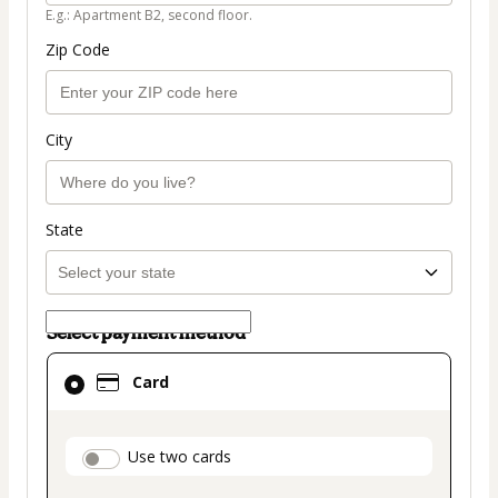
E.g.: Apartment B2, second floor.
Zip Code
City
State
Select payment method
Card
Card
selected
as
payment
payment_data.section_title_v2
Use two cards
method