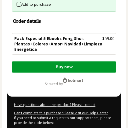
Add to purchase
Order details
Pack Especial 5 Ebooks Feng Shui:
$59.00
Plantas+Colores+Amor+Navidad+Limpieza
Energética
Total
Buy now
of
$59.00
secured by
Have questions about the product? Please contact
Can't complete this purchase? Please visit our Help Center
If you need to submit a request to our support team, please
provide the code below: