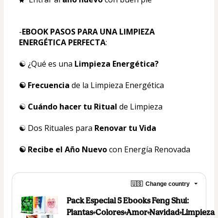
-
EBOOK PASOS PARA UNA LIMPIEZA 
ENERGÉTICA PERFECTA
:
☯️ ¿Qué es una
 Limpieza Energética? 
☯️ Frecuencia
 de la Limpieza Energética 
☯️ 
Cuándo hacer tu Ritual 
de Limpieza 
☯️ Dos Rituales para 
Renovar tu Vida 
☯️ Recibe el Año Nuevo
 con Energía Renovada 
🇺🇸
Change country
Pack Especial 5 Ebooks Feng Shui:
Plantas+Colores+Amor+Navidad+Limpieza