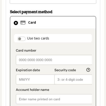
Select payment method
Card
Card
selected
as
payment
payment_data.section_title_v2
Use two cards
method