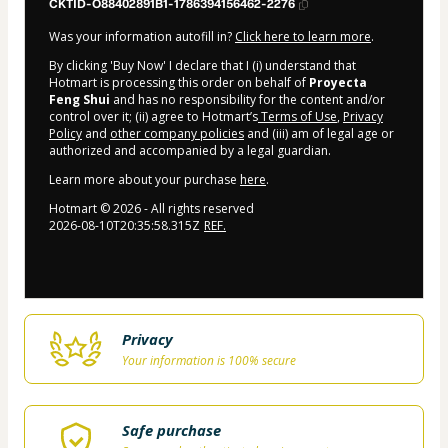
CKTID-O88402891B1-1786394156462-2276
Was your information autofill in?
Click here to learn more
.
By clicking 'Buy Now' I declare that I (i) understand that
Hotmart is processing this order on behalf of
Proyecta
Feng Shui
and has no responsibility for the content and/or
control over it; (ii) agree to Hotmart’s
Terms of Use
,
Privacy
Policy
and
other company policies
and (iii) am of legal age or
authorized and accompanied by a legal guardian.
Learn more about your purchase
here
.
Hotmart ©
2026
- All rights reserved
2026-08-10T20:35:58.315Z
REF.
Privacy
Your information is 100% secure
Safe purchase