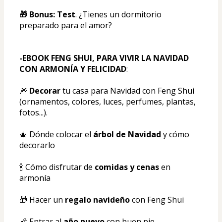
🎁 Bonus: Test
. ¿Tienes un dormitorio 
preparado para el amor?
-EBOOK FENG SHUI, PARA VIVIR LA NAVIDAD 
CON ARMONÍA Y FELICIDAD
:
🎆 
Decorar
 tu casa para Navidad con Feng Shui 
(ornamentos, colores, luces, perfumes, plantas, 
fotos...).
🎄 Dónde colocar el 
árbol de Navidad
 y cómo 
decorarlo
🍾 Cómo disfrutar de 
comidas y cenas
 en 
armonía
🎁 Hacer un 
regalo navideño
 con Feng Shui
🌠 Entrar al 
año nuevo
 con buen pie