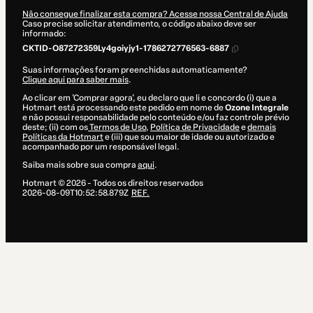
Não consegue finalizar esta compra? Acesse nossa Central de Ajuda
Caso precise solicitar atendimento, o código abaixo deve ser
informado:
CKTID-O87272359Ly4goiyjy1-1786272776563-6887
Suas informações foram preenchidas automaticamente?
Clique aqui para saber mais
.
Ao clicar em 'Comprar agora', eu declaro que li e concordo (i) que a
Hotmart está processando este pedido em nome de
Ozone Integrale
e não possui responsabilidade pelo conteúdo e/ou faz controle prévio
deste; (ii) com os
Termos de Uso
,
Política de Privacidade
e
demais
Políticas da Hotmart
e (iii) que sou maior de idade ou autorizado e
acompanhado por um responsável legal.
Saiba mais sobre sua compra
aqui
.
Hotmart ©
2026
- Todos os direitos reservados
2026-08-09T10:52:58.879Z
REF.