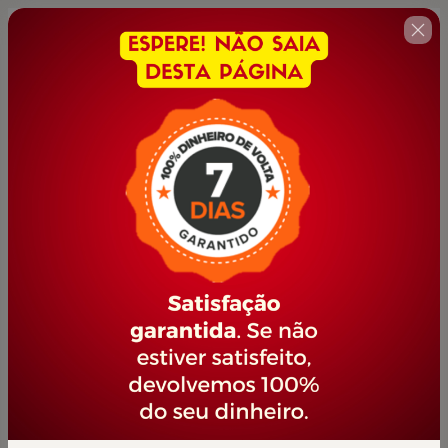
🇺🇸
Change country
MONITOR ESCOLAR
Author: PORTAL JOVEM EMPREENDEDOR
$42.00