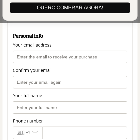
(+ applicable taxes.
Click here
for more
QUERO COMPRAR AGORA!
information)
PLANO COMPLETO
Personal info
Your email address
Confirm your email
Your full name
Phone number
🇺🇸
+1