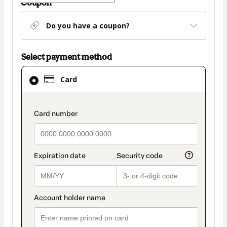
Coupon
Do you have a coupon?
Select payment method
Card
Card
selected
as
payment
payment_data.section_title_v2
method