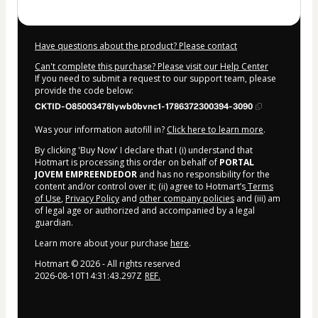
Have questions about the product? Please contact
Can't complete this purchase? Please visit our Help Center
If you need to submit a request to our support team, please
provide the code below:
CKTID-O85003478Iywb0bvnc1-1786372300394-3090
Was your information autofill in?
Click here to learn more
.
By clicking 'Buy Now' I declare that I (i) understand that
Hotmart is processing this order on behalf of
PORTAL
JOVEM EMPREENDEDOR
and has no responsibility for the
content and/or control over it; (ii) agree to Hotmart’s
Terms
of Use
,
Privacy Policy
and
other company policies
and (iii) am
of legal age or authorized and accompanied by a legal
guardian.
Learn more about your purchase
here
.
Hotmart ©
2026
- All rights reserved
2026-08-10T14:31:43.297Z
REF.