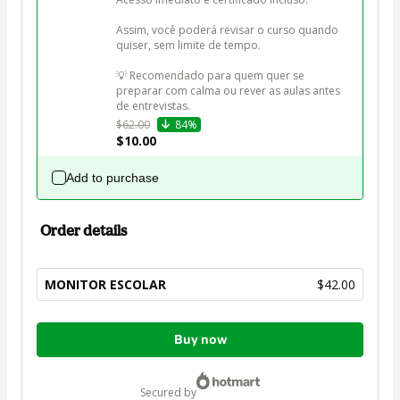
Assim, você poderá revisar o curso quando 
quiser, sem limite de tempo.

💡 Recomendado para quem quer se 
preparar com calma ou rever as aulas antes 
de entrevistas.
$62.00
84%
$10.00
Add to purchase
Order details
MONITOR ESCOLAR
$42.00
Total
Buy now
of
$42.00
secured by