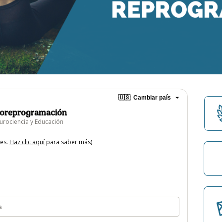
🇺🇸
Cambiar país
uroreprogramación
rociencia y Educación
tes.
Haz clic aquí
para saber más)