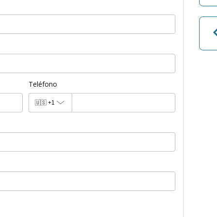
Teléfono
🇺🇸
+1