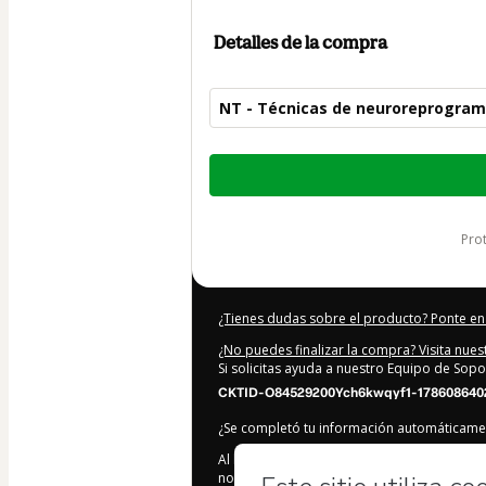
Detalles de la compra
NT - Técnicas de neuroreprogram
Total
de
304,00 US$
pr
¿Tienes dudas sobre el producto? Ponte en
¿No puedes finalizar la compra? Visita nue
Si solicitas ayuda a nuestro Equipo de Sopo
CKTID-O84529200Ych6kwqyf1-178608640
¿Se completó tu información automáticam
Al hacer clic en 'Comprar ahora', declaro 
nombre de
ANE Academia de Neurocien