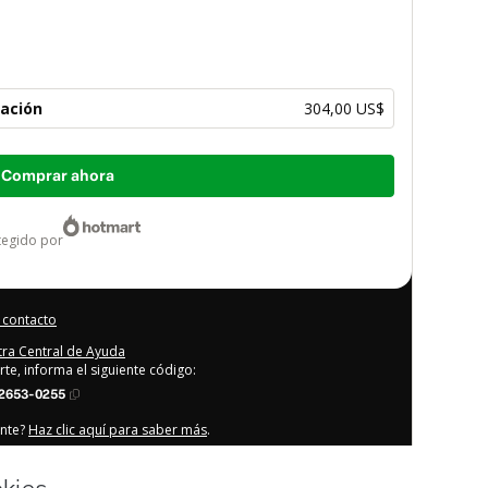
ación
304,00 US$
Comprar ahora
otegido por
 contacto
stra Central de Ayuda
rte, informa el siguiente código:
2653-0255
ente?
Haz clic aquí para saber más
.
que (i) entiendo que Hotmart está procesando este pedido en
cia y Educación
y no tiene responsabilidad por el contenido