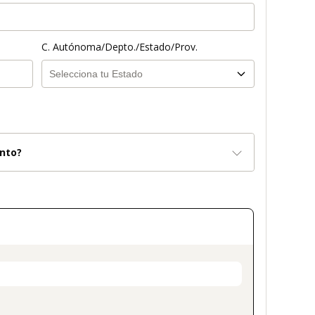
C. Autónoma/Depto./Estado/Prov.
nto?
on_title_v2