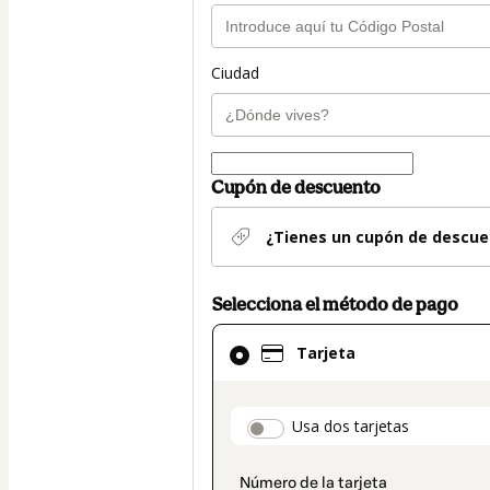
Ciudad
Cupón de descuento
¿Tienes un cupón de descue
Selecciona el método de pago
El
Tarjeta
método
de
pago
payment_data.secti
Usa dos tarjetas
seleccionado
es
Tarjeta