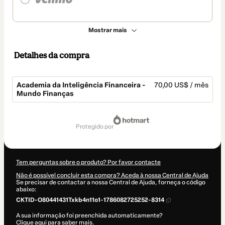
Mostrar mais
Detalhes da compra
Academia da Inteligência Financeira -
70,00 US$ / mês
Mundo Finanças
Total
de
protegido por
70,00 US$
Tem perguntas sobre o produto? Por favor contacte
Não é possível concluir esta compra? Aceda à nossa Central de Ajuda
Se precisar de contactar a nossa Central de Ajuda, forneça o código
abaixo:
CKTID-O80441431Txkb4n11o1-1786082725252-8314
A sua informação foi preenchida automaticamente?
Clique aqui para saber mais
.