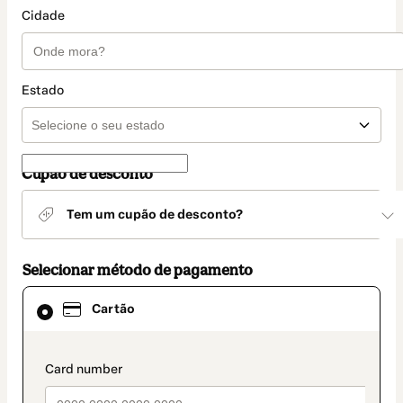
Cidade
Estado
Cupão de desconto
Tem um cupão de desconto?
Selecionar método de pagamento
Cartão
Cartão
selecionado
como
método
de
payment_data.section_title_v2
pagamento