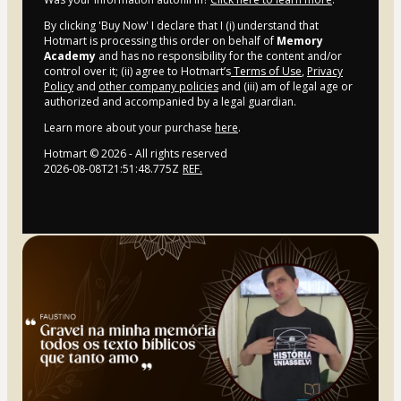
By clicking 'Buy Now' I declare that I (i) understand that
Hotmart is processing this order on behalf of
Memory
Academy
and has no responsibility for the content and/or
control over it; (ii) agree to Hotmart’s
Terms of Use
,
Privacy
Policy
and
other company policies
and (iii) am of legal age or
authorized and accompanied by a legal guardian.
Learn more about your purchase
here
.
Hotmart ©
2026
- All rights reserved
2026-08-08T21:51:48.775Z
REF.