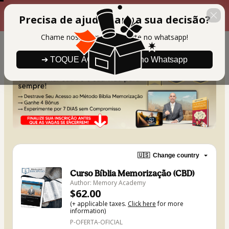
00 : 19 : 39
Últimas Vagas com Desconto
Precisa de ajuda para a sua decisão?
Chame nosso time de suporte no whatsapp!
➔ TOQUE AQUI para falar no Whatsapp
🇺🇸
Change country
Curso Bíblia Memorização (CBD)
Author: Memory Academy
$62.00
(+ applicable taxes.
Click here
for more
information)
P-OFERTA-OFICIAL