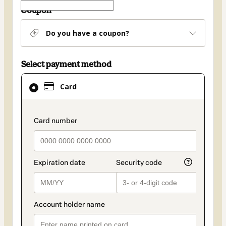
Coupon
Do you have a coupon?
Select payment method
Card
Card
selected
as
payment
payment_data.section_title_v2
method