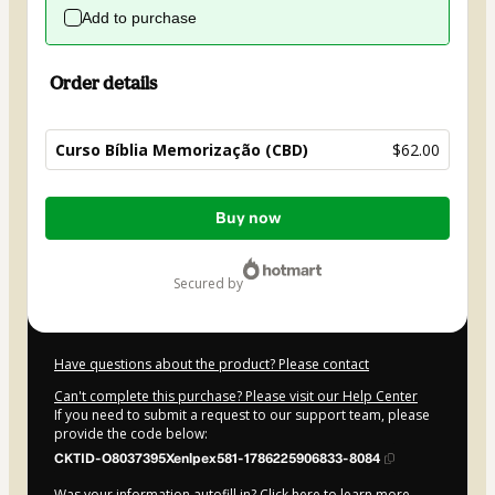
Add to purchase
Order details
Curso Bíblia Memorização (CBD)
$62.00
Total
Buy now
of
$62.00
secured by
Have questions about the product? Please contact
Can't complete this purchase? Please visit our Help Center
If you need to submit a request to our support team, please
provide the code below:
CKTID-O8037395Xenlpex581-1786225906833-8084
Was your information autofill in?
Click here to learn more
.