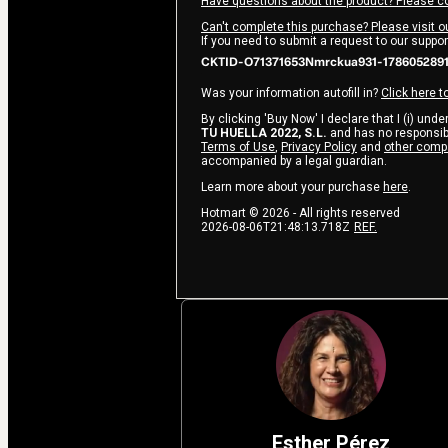
Have questions about the product? Please c
Can't complete this purchase? Please visit o
If you need to submit a request to our suppo
CKTID-O71371653Nmrckua931-1786052891
Was your information autofill in?
Click here t
By clicking 'Buy Now' I declare that I (i) und
TU HUELLA 2022, S.L.
and has no responsibil
Terms of Use
,
Privacy Policy
and
other comp
accompanied by a legal guardian.
Learn more about your purchase
here
.
Hotmart ©
2026
- All rights reserved
2026-08-06T21:48:13.718Z
REF.
Esther Pérez