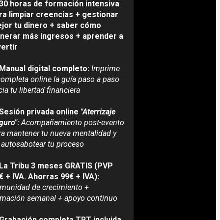
30 horas de formación intensiva 
ra limpiar creencias + gestionar 
jor tu dinero + saber cómo 
nerar más ingresos + aprender a 
vertir
Manual digital completo: 
Imprime 
completa online la guía paso a paso 
ia tu libertad financiera
Sesión privada online 
"Aterrizaje 
guro"
: 
Acompañamiento post-evento 
ra mantener tu nueva mentalidad y 
 autosabotear tu proceso
La Tribu 3 meses GRATIS (PVP 
99€ + IVA. Ahorras 99€ + IVA): 
munidad de crecimiento + 
rmación semanal + apoyo continuo
Grabación completa TRT incluida 