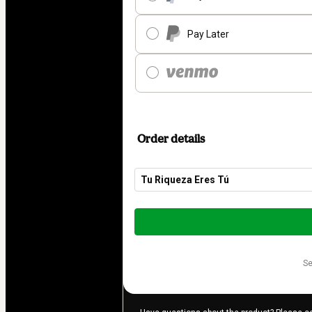
Pay Later
Order details
Tu Riqueza Eres Tú
Total
of
$27.00
s