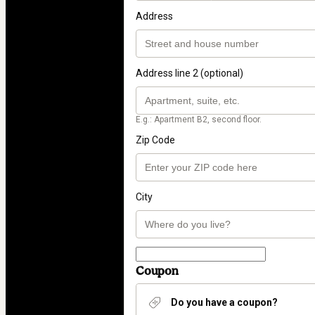
Address
Address line 2 (optional)
E.g.: Apartment B2, second floor.
Zip Code
City
Coupon
Do you have a coupon?