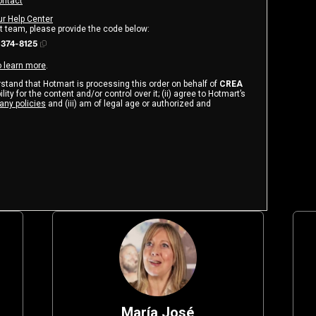
ontact
ur Help Center
rt team, please provide the code below:
374-8125
o learn more
.
erstand that Hotmart is processing this order on behalf of
CREA
ity for the content and/or control over it; (ii) agree to Hotmart’s
any policies
and (iii) am of legal age or authorized and
María José