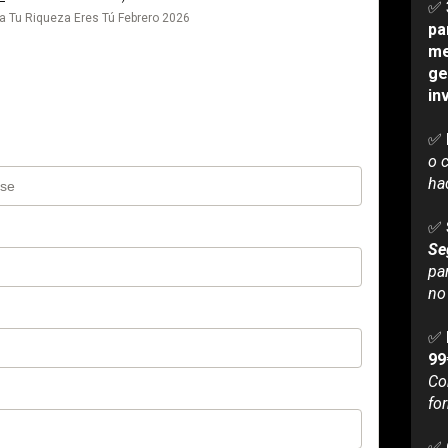
✅ 
ra Tu Riqueza Eres Tú Febrero 2026
pa
me
ge
in
✅ 
o 
hac
✅ 
Se
pa
no
✅ 
Co
fo
✅ 