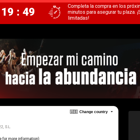
Completa la compra en los próx
 19 : 49
minutos para asegurar tu plaza. ¡
limitadas!
🇺🇸
Change country
, S.L.
e
for more information)