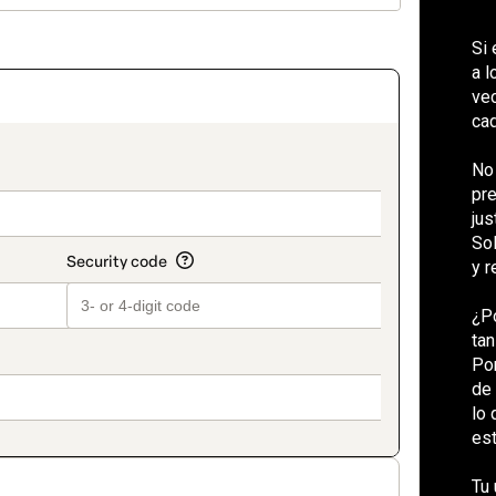
Si 
a l
vec
cad
_title_v2
No 
pre
jus
Sol
y r
¿P
tan
Po
de
lo 
est
Tu 