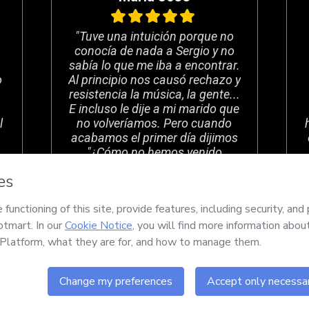
"Tuve una intuición porque no
.
conocía de nada a Sergio y no
sabía lo que me iba a encontrar.
o
Al principio nos causó rechazo y
resistencia la música, la gente...
E incluso le dije a mi marido que
l
no volveríamos. Pero cuando
acabamos el primer día dijimos
"¿Cómo no hemos venido
antes?". A partir de este día,
"
comenzó la magia en nuestra
vida. "