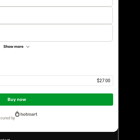
Show more
$27.00
Buy now
ecured by