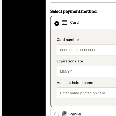
Select payment method
Card
Card
selected
as
payment
method
payment_data.section
PayPal