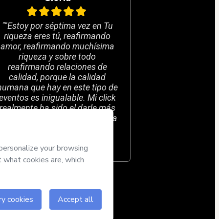
""Estoy por séptima vez en Tu
riqueza eres tú, reafirmando
amor, reafirmando muchísima
riqueza y sobre todo
reafirmando relaciones de
calidad, porque la calidad
humana que hay en este tipo de
eventos es inigualable. Mi click
realmente ha sido el darle más
valor todavía de lo que me daba
antes a estar bien rodeada, a
rodearme de personas que
realmente me impulsan.""