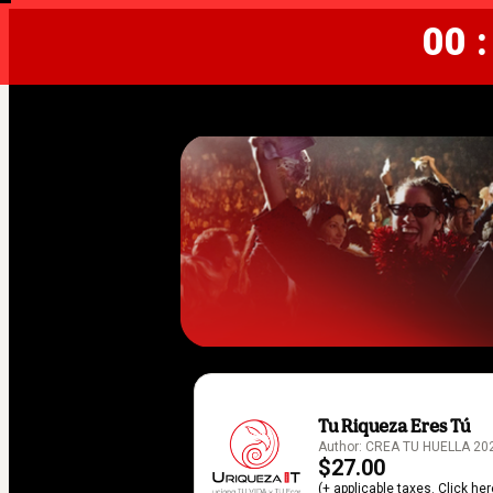
00 :
Tu Riqueza Eres Tú
Author: CREA TU HUELLA 2022
$27.00
(+ applicable taxes.
Click her