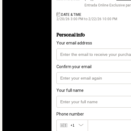
Entrada Online Exclusive pa
DATE & TIME
2/20/26 3:00 PM to 2/22/26 10:00 PM
Personal info
Your email address
Confirm your email
Your full name
Phone number
🇺🇸
+1