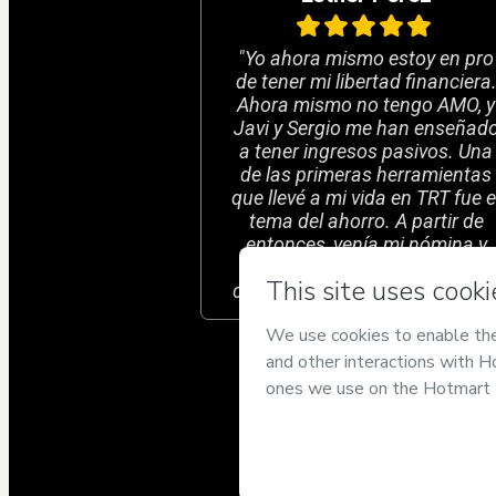
"Yo ahora mismo estoy en pro
de tener mi libertad financiera
Ahora mismo no tengo AMO, y
Javi y Sergio me han enseñad
a tener ingresos pasivos. Una
de las primeras herramientas
que llevé a mi vida en TRT fue e
tema del ahorro. A partir de
entonces, venía mi nómina y
apartaba 200 euros a una
cuenta que me creé de ahorro.