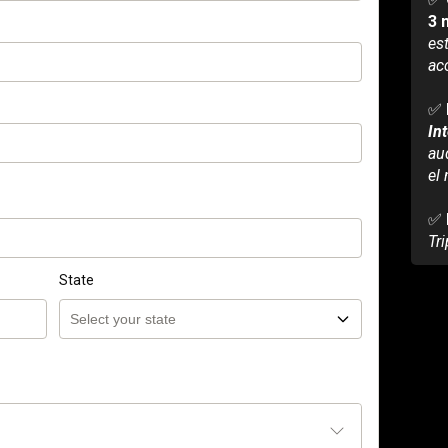
3 
es
ac
✅ 
Int
au
el
✅ 
Tri
State