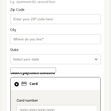
E.g.: Apartment B2, second floor.
Zip Code
City
State
Select payment method
Card
Card
selected
as
payment
payment_data.section_title_v2
method