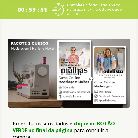
Complete o formulário abaixo
00 : 59 : 50
no prazo máximo estabelecido
ao lado.
Preencha os seus dados e 
clique no BOTÃO 
VERDE no final da página
 para concluir a 
compra.