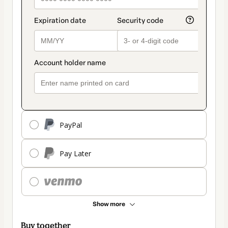
PayPal
Pay Later
Show more
Buy together