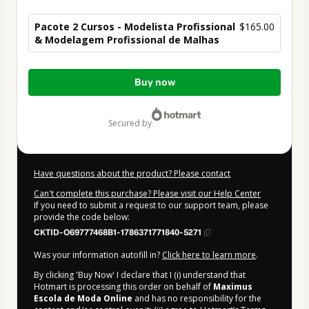
Pacote 2 Cursos - Modelista Profissional
$165.00
& Modelagem Profissional de Malhas
Total
Buy now
of
$165.00
secured by
Have questions about the product? Please contact
Can't complete this purchase? Please visit our Help Center
If you need to submit a request to our support team, please
provide the code below:
CKTID-O69777468B1-1786371771840-5271
Was your information autofill in?
Click here to learn more
.
By clicking 'Buy Now' I declare that I (i) understand that
Hotmart is processing this order on behalf of
Maximus
Escola de Moda Online
and has no responsibility for the