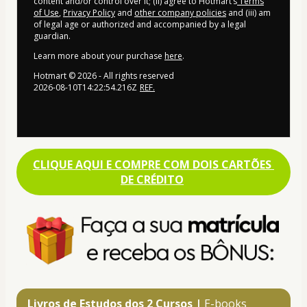
content and/or control over it; (ii) agree to Hotmart’s
Terms
of Use
,
Privacy Policy
and
other company policies
and (iii) am
of legal age or authorized and accompanied by a legal
guardian.
Learn more about your purchase
here
.
Hotmart ©
2026
- All rights reserved
2026-08-10T14:22:54.216Z
REF.
CLIQUE AQUI E COMPRE COM DOIS CARTÕES 
DE CRÉDITO
Livros de Estudos dos 2 Cursos | 
E-books