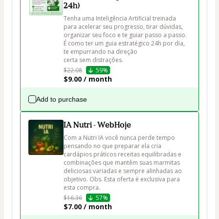
24h)
Tenha uma Inteligência Artificial treinada 
para acelerar seu progresso, tirar dúvidas, 
organizar seu foco e te guiar passo a passo. 
É como ter um guia estratégico 24h por dia, 
te empurrando na direção 
certa sem distrações.
$22.08
59%
$9.00 / month
Add to purchase
IA Nutri - WebHoje
Com a Nutri IA você nunca perde tempo 
pensando no que preparar ela cria 
cardápios práticos receitas equilibradas e 
combinações que mantêm suas marmitas 
deliciosas variadas e sempre alinhadas ao 
objetivo. Obs. Esta oferta é exclusiva para 
esta compra.
$16.36
57%
$7.00 / month