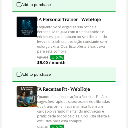
Add to purchase
IA Personal Trainer - WebHoje
Enquanto você organiza sua rotina a 
Personal IA te guia com treinos rápidos e 
eficientes que encaixam no seu dia criando 
leveza disciplina e evolução constante sem 
esforço extra. Obs. Esta oferta é exclusiva 
para esta compra.
$21.04
57%
$9.00 / month
Add to purchase
IA Receitas Fit - WebHoje
Quando faltar inspiração a Receitas Fit IA cria 
sugestões rápidas saborosas e equilibradas 
que transformam sua marmita fit em um 
cardápio variado mantendo motivação e 
praticidade todos os dias. Obs. Esta oferta é 
exclusiva para esta compra.
$16.36
57%