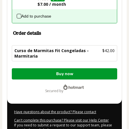
$7.00 / month
Add to purchase
Order details
Curso de Marmitas Fit Congeladas -
$42.00
Marmitaria
Total
Buy now
of
$42.00
secured by
Have questions about the product? Please contact
Can't complete this purchase? Please visit our Help Center
If you need to submit a request to our support team, please