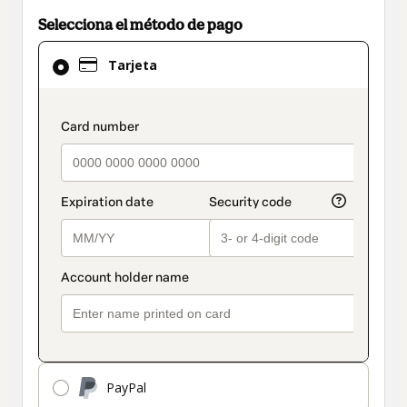
Selecciona el método de pago
El
Tarjeta
método
de
pago
payment_data.section_title_v2
seleccionado
es
Tarjeta
PayPal