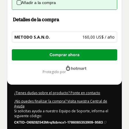
Añadir a la compra
Detalles de la compra
METODO S.A.N.O.
160,00 US$ / año
Total
Comprar ahora
de
160,00 US$
protegido por
¿Tienes dudas sobre el producto? Ponte en contacto
¿No puedes finalizar la compra? Visita nuestra Central de
Ayuda
Si solicitas ayuda a nuestro Equipo de Soporte, informa el
siguiente código:
CKTID-O69282543Mrq9zbncx1-1786085353909-9583