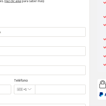
tes.
Haz clic aquí
para saber más)
Teléfono
🇺🇸
+1