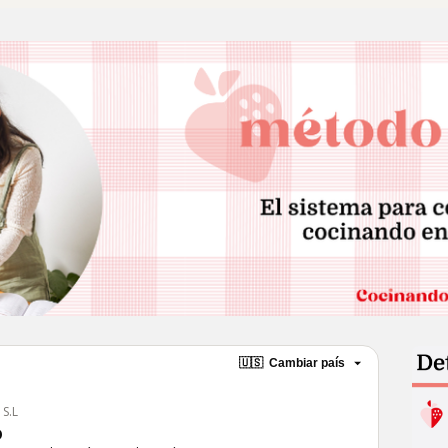
🇺🇸
Cambiar país
 S.L
o