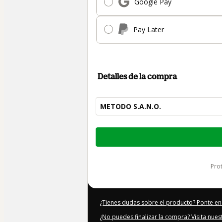
Google Pay
Pay Later
Detalles de la compra
METODO S.A.N.O.
Total
de
300,00 US$
pr
¿Tienes dudas sobre el producto? Ponte en
¿No puedes finalizar la compra? Visita nue