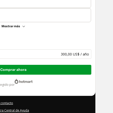
Mostrar más
300,00 US$ / año
Comprar ahora
otegido por
 contacto
stra Central de Ayuda