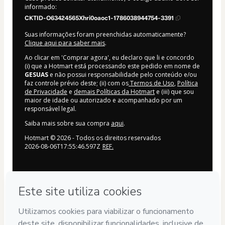
informado:
CKTID-O63424565Xhri0oaoc1-1786038944754-3391
Suas informações foram preenchidas automaticamente?
Clique aqui para saber mais
.
Ao clicar em 'Comprar agora', eu declaro que li e concordo
(i) que a Hotmart está processando este pedido em nome de
GESUAS
e não possui responsabilidade pelo conteúdo e/ou
faz controle prévio deste; (ii) com os
Termos de Uso
,
Política
de Privacidade
e
demais Políticas da Hotmart
e (iii) que sou
maior de idade ou autorizado e acompanhado por um
responsável legal.
Saiba mais sobre sua compra
aqui
.
Hotmart ©
2026
- Todos os direitos reservados
2026-08-06T17:55:46.597Z
REF.
Privacidade
Sua informação 100% segura