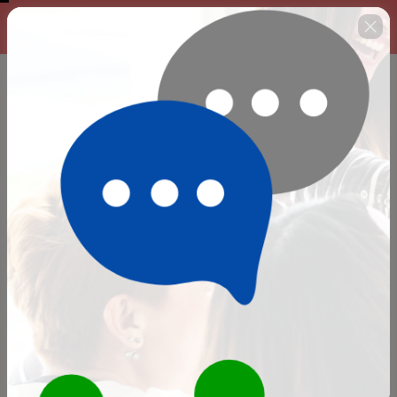
Aproveite - Oferta exclusiva
00 : 14 : 39
por tempo limitado!
Falta só mais um passo para você se 
matricular na Universidade GESUAS