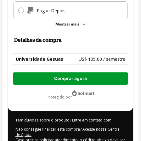
Pague Depois
Mostrar mais
Detalhes da compra
Universidade Gesuas
US$ 105,00 / semestre
Total
Comprar agora
de
US$ 105,00
protegido por
Tem dúvidas sobre o produto? Entre em contato com
Não consegue finalizar esta compra? Acesse nossa Central
de Ajuda
Caso precise solicitar atendimento, o código abaixo deve ser