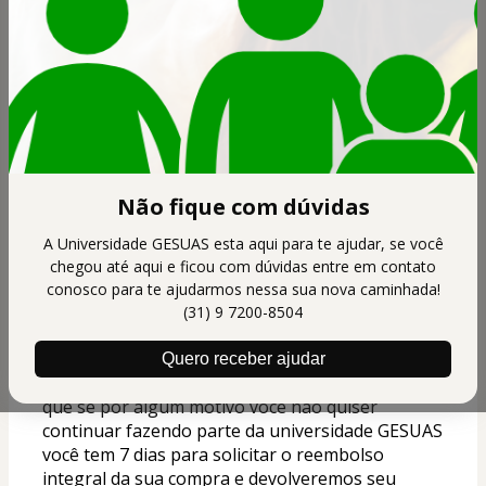
A Universidade GESUAS é um programa de 
educação continuada voltada para o SUAS, nossa 
assinatura funciona com cobranças mensais 
como se fosse uma "Netflix da assistência social", 
você paga o valor e acessa a Universidade 
GESUAS por 30 dias, neste período você pode 
fazer quantos cursos quiser e gerar certificado 
Não fique com dúvidas
de todos que concluir.
A Universidade GESUAS esta aqui para te ajudar, se você
RISCO ZERO!
chegou até aqui e ficou com dúvidas entre em contato
conosco para te ajudarmos nessa sua nova caminhada!
Se por acaso você assinar a Universidade 
(31) 9 7200-8504
GESUAS e ficar insatisfeito você tem 
7 dias de 
garantia 
incondicional na sua primeira 
Quero receber ajudar
assinatura, isso significa
que se por algum motivo você não quiser 
continuar fazendo parte da universidade GESUAS 
você tem 7 dias para solicitar o reembolso 
integral da sua compra e devolveremos seu 