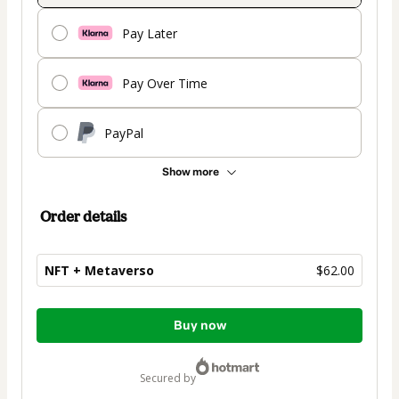
Pay Later
Pay Over Time
PayPal
Show more
Order details
NFT + Metaverso
$62.00
Total
Buy now
of
$62.00
secured by