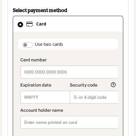
Select payment method
Card
Card
selected
as
payment
payment_data.section_title_v2
Use two cards
method