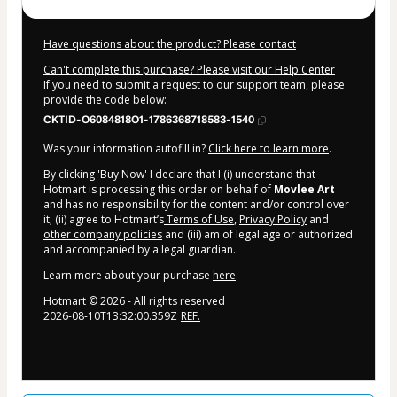
Have questions about the product? Please contact
Can't complete this purchase? Please visit our Help Center
If you need to submit a request to our support team, please
provide the code below:
CKTID-O6084818O1-1786368718583-1540
Was your information autofill in?
Click here to learn more
.
By clicking 'Buy Now' I declare that I (i) understand that
Hotmart is processing this order on behalf of
Movlee Art
and has no responsibility for the content and/or control over
it; (ii) agree to Hotmart’s
Terms of Use
,
Privacy Policy
and
other company policies
and (iii) am of legal age or authorized
and accompanied by a legal guardian.
Learn more about your purchase
here
.
Hotmart ©
2026
- All rights reserved
2026-08-10T13:32:00.359Z
REF.