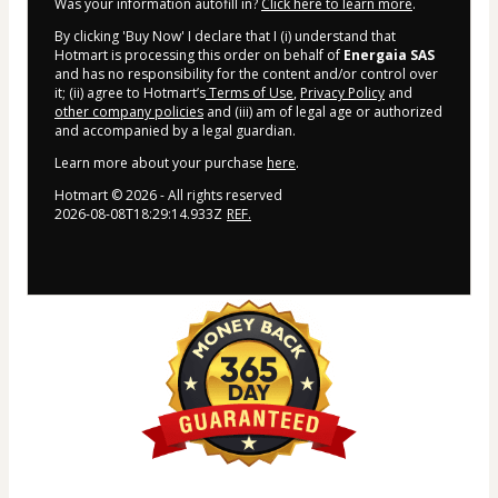
Was your information autofill in?
Click here to learn more
.
By clicking 'Buy Now' I declare that I (i) understand that
Hotmart is processing this order on behalf of
Energaia SAS
and has no responsibility for the content and/or control over
it; (ii) agree to Hotmart’s
Terms of Use
,
Privacy Policy
and
other company policies
and (iii) am of legal age or authorized
and accompanied by a legal guardian.
Learn more about your purchase
here
.
Hotmart ©
2026
- All rights reserved
2026-08-08T18:29:14.933Z
REF.