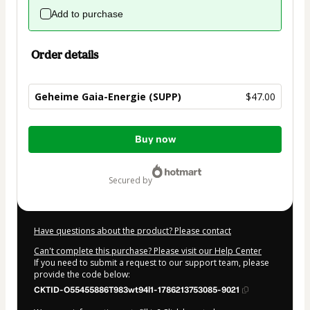
Add to purchase
Order details
Geheime Gaia-Energie (SUPP)
$47.00
Total
Buy now
of
$47.00
secured by
Have questions about the product? Please contact
Can't complete this purchase? Please visit our Help Center
If you need to submit a request to our support team, please
provide the code below:
CKTID-O55455886T983wt94l1-1786213753085-9021