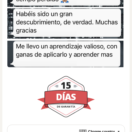
15
DÍAS
DE GARANTÍA
🇺🇸
Change country