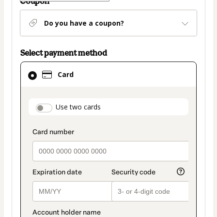
Coupon
Do you have a coupon?
Select payment method
Card
Card
selected
as
payment
payment_data.section_title_v2
Use two cards
method