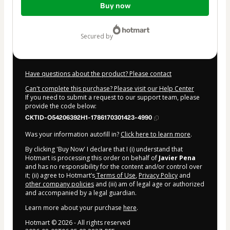
Buy now
of
$119.00
secured by
Have questions about the product? Please contact
Can't complete this purchase? Please visit our Help Center
If you need to submit a request to our support team, please
provide the code below:
CKTID-O54206392H1-1786170301423-4990
Was your information autofill in?
Click here to learn more
.
By clicking 'Buy Now' I declare that I (i) understand that
Hotmart is processing this order on behalf of
Javier Pena
and has no responsibility for the content and/or control over
it; (ii) agree to Hotmart’s
Terms of Use
,
Privacy Policy
and
other company policies
and (iii) am of legal age or authorized
and accompanied by a legal guardian.
Learn more about your purchase
here
.
Hotmart ©
2026
- All rights reserved