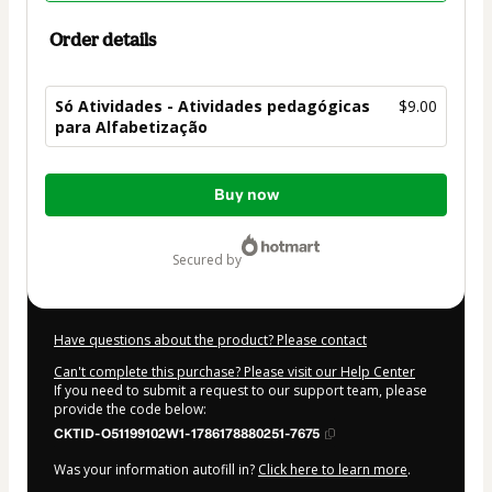
Order details
Só Atividades - Atividades pedagógicas
$9.00
para Alfabetização
Total
Buy now
of
$9.00
secured by
Have questions about the product? Please contact
Can't complete this purchase? Please visit our Help Center
If you need to submit a request to our support team, please
provide the code below:
CKTID-O51199102W1-1786178880251-7675
Was your information autofill in?
Click here to learn more
.