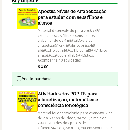
Buy together
Apostila Níveis de Alfabetização
para estudar com seus filhos e
alunos
Material desenvolvido para voc&#xEA; 
estimular seus filhos e seus alunos 
trabalhando os 4 n&#xED;veis de 
alfabetiza&#xE7;&#xE3;o: pr&#xE9;-
sil&#xE1;bico, sil&#xE1;bico, sil&#xE1;bico 
alfab&#xE9;tico e alfab&#xE9;tico. 
Acompanha 40 atividades!
$4.00
Add to purchase
Atividades dos POP-ITs para
alfabetização, matemática e
consciência fonológica
Material foi desenvolvido para crian&#xE7;as 
de 2 a 8 anos de idade, s&#xE3;o mais de 
200 atividades dos popits de 
alfabetiza&#xE7;&#xE3;o, matem&#xE1;tica e 