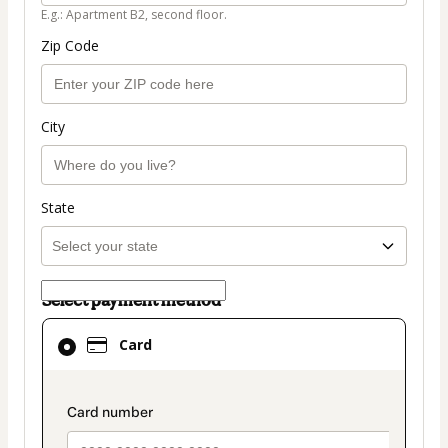
E.g.: Apartment B2, second floor.
Zip Code
City
State
Select payment method
Card
Card
selected
as
payment
payment_data.section_title_v2
method