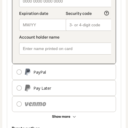
PayPal
Pay Later
Show more