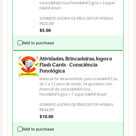
consci&#xEA;ncia fonol&#xF3;gica + 4 super 
b&#xF4;nus!

SOMENTE AGORA! DE R$55,00 POR APENAS 
R$20,00!
$5.00
Add to purchase
Atividades, Brincadeiras, Jogos e
Flash Cards - Consciência
Fonológica
Material foi desenvolvido para crian&#xE7;as 
de 2 a 12 anos de idade, 34 apostilas com 
material de consci&#xEA;ncia 
fonol&#xF3;gica + 7 super b&#xF4;nus!

SOMENTE AGORA! DE R$90,00 POR APENAS 
R$44,90!
$10.00
Add to purchase