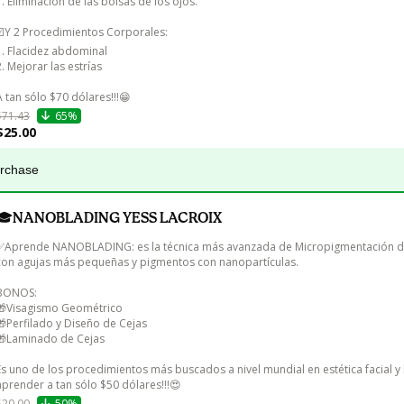
7. Eliminación de las bolsas de los ojos.

☑️Y 2 Procedimientos Corporales:

1. Flacidez abdominal

2. Mejorar las estrías

A tan sólo $70 dólares!!!😁
$71.43
65%
$25.00
urchase
🎓NANOBLADING YESS LACROIX
✅Aprende NANOBLADING: es la técnica más avanzada de Micropigmentación de
con agujas más pequeñas y pigmentos con nanopartículas.

BONOS:

🎁Visagismo Geométrico

🎁Perfilado y Diseño de Cejas

🎁Laminado de Cejas

Es uno de los procedimientos más buscados a nivel mundial en estética facial y
aprender a tan sólo $50 dólares!!!😍
$20.00
50%