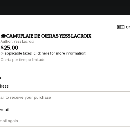
🇺🇸
Ch
🎓CAMUFLAJE DE OJERAS YESS LACROIX
Author: Yess Lacroix
$25.00
(+ applicable taxes.
Click here
for more information)
Oferta por tiempo limitado
o
dress
email