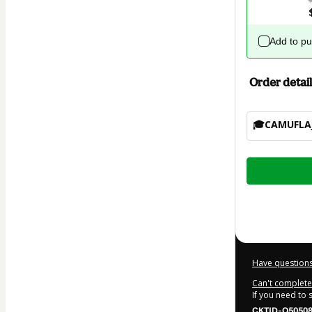
Add to p
Order detail
🎓CAMUFLAJ
Total
of
$25.00
Have questions
Can't complete 
If you need to
CKTID-O50508