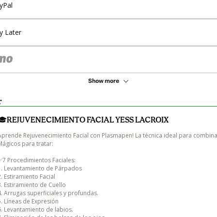
yPal
y Later
Show more
r
🎓REJUVENECIMIENTO FACIAL YESS LACROIX
Aprende Rejuvenecimiento Facial con Plasmapen! La técnica ideal para combina
Mágicos para tratar:

✅7 Procedimientos Faciales:

1. Levantamiento de Párpados

2. Estiramiento Facial

3. Estiramiento de Cuello

4. Arrugas superficiales y profundas.

5. Líneas de Expresión

6. Levantamiento de labios.
