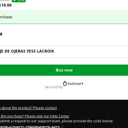
$10.00
urchase
s
E DE OJERAS YESS LACROIX
Buy now
secured by
 about the product? Please contact
this purchase? Please visit our Help Center
 submit a request to our support team, please provide the code below:
811Bylp7h8271-1786090418179-8473