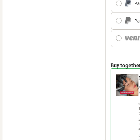
Pa
Pa
Buy togethe