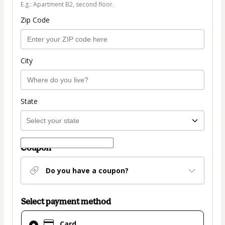
E.g.: Apartment B2, second floor.
Zip Code
City
State
Coupon
Do you have a coupon?
Select payment method
Card
Card