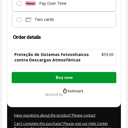
Pay Over Time
Two cards
Order details
Proteção de Sistemas Fotovoltaicos
$59.00
contra Descargas Atmosféricas
Total
Buy now
of
$59.00
secured by
Have questions about the product? Please contact
Can't complete this purchase? Please visit our Help Center