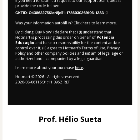
If you need to submit a request to our support team, please
provide the code below:
CKTID-O43862275Klor8jeil1-1786030269106-1283
Was your information autofill in?
Click here to learn more
.
By clicking 'Buy Now' I declare that I (i) understand that
Hotmart is processing this order on behalf of
Potência
Educação
and has no responsibility for the content and/or
control over it; (ii) agree to Hotmart’s
Terms of Use
,
Privacy
Policy
and
other company policies
and (iii) am of legal age or
authorized and accompanied by a legal guardian.
Learn more about your purchase
here
.
Hotmart ©
2026
- All rights reserved
2026-08-06T15:31:11.095Z
REF.
Prof. Hélio Sueta