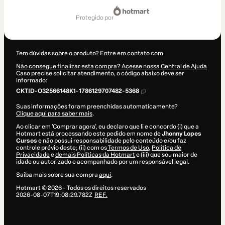
Total
de
protegido por
US$ 2,00
Tem dúvidas sobre o produto? Entre em contato com
Não consegue finalizar esta compra? Acesse nossa Central de Ajuda
Caso precise solicitar atendimento, o código abaixo deve ser
informado:
CKTID-O32566148K1-1786129707482-5368
Suas informações foram preenchidas automaticamente?
Clique aqui para saber mais
.
Ao clicar em 'Comprar agora', eu declaro que li e concordo (i) que a
Hotmart está processando este pedido em nome de
Jhonny Lopes
Cursos
e não possui responsabilidade pelo conteúdo e/ou faz
controle prévio deste; (ii) com os
Termos de Uso
,
Política de
Privacidade
e
demais Políticas da Hotmart
e (iii) que sou maior de
idade ou autorizado e acompanhado por um responsável legal.
Saiba mais sobre sua compra
aqui
.
Hotmart ©
2026
- Todos os direitos reservados
2026-08-07T19:08:29.782Z
REF.