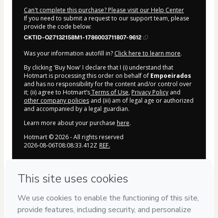
Can't complete this purchase? Please visit our Help Center
If you need to submit a request to our support team, please
provide the code below:
CKTID-O27132158M1-1786003711807-9612
Was your information autofill in?
Click here to learn more
.
By clicking 'Buy Now' I declare that I (i) understand that
Hotmart is processing this order on behalf of
Empoeirados
and has no responsibility for the content and/or control over
it; (ii) agree to Hotmart’s
Terms of Use
,
Privacy Policy
and
other company policies
and (iii) am of legal age or authorized
and accompanied by a legal guardian.
Learn more about your purchase
here
.
Hotmart ©
2026
- All rights reserved
2026-08-06T08:08:33.412Z
REF.