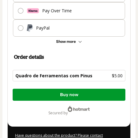
Pay Over Time
PayPal
Show more
Order details
Quadro de Ferramentas com Pinus
$5.00
Total
Buy now
of
$5.00
secured by
Have questions about the product? Please contact