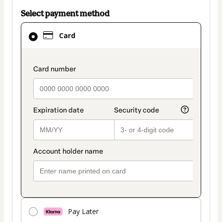
Select payment method
Card
Card
selected
as
payment
payment_data.section_title_v2
method
Pay Later