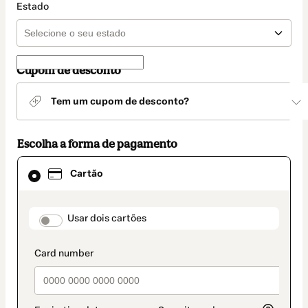
Estado
Cupom de desconto
Tem um cupom de desconto?
Escolha a forma de pagamento
Cartão
Cartão
selecionado
como
método
de
payment_data.section_title_v2
Usar dois cartões
pagamento