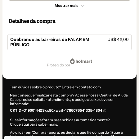
Mostrar mais
Detalhes da compra
Quebrando as barreiras de FALAR EM
US$ 42,00
PÚBLICO
Total
de
protegido por
US$ 42,00
Tem dúvidas sobre o produto? Entre em contato com
Não consegue finalizar esta compra? Acesse nossa Central de Ajuda
Caso precise solicitar atendimento, o código abaixo deve ser
informado:
CKTID-O19001442Sxx80xwci1-1786076541335-1804
Suas informações foram preenchidas automaticamente?
Clique aqui para saber mais
.
Ao clicar em 'Comprar agora', eu declaro que li e concordo (i) que a
Hotmart está processando este pedido em nome de
Jeam Pierre
e