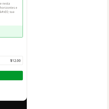
e nesta 
horizontes e 
&#xE0; sua 
$12.00