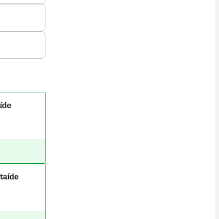
íde
taíde