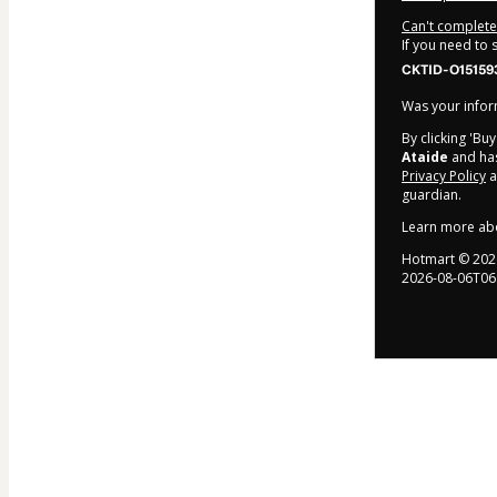
Can't complete 
If you need to
CKTID-O15159
Was your inform
By clicking 'Bu
Ataide
and has 
Privacy Policy
a
guardian.
Learn more ab
Hotmart ©
202
2026-08-06T06