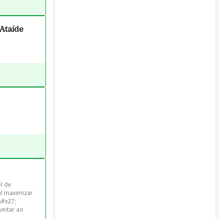
 Ataíde
l de 
l maximizar 
#x27; 
eitar ao 