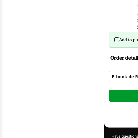
Add to p
Order detail
E-book de R
Total
of
$12.00
Have questions