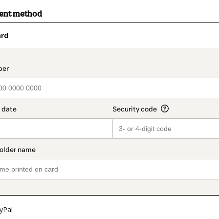
ment method
ard
t_data.section_title_v2
yPal