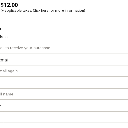
$12.00
(+ applicable taxes.
Click here
for more information)
o
dress
email
r