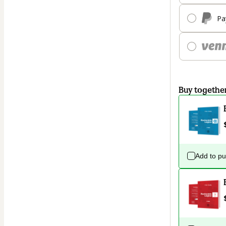
Pa
Buy togethe
Add to p