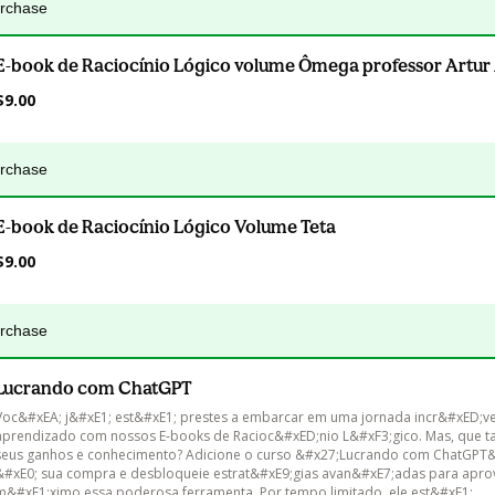
urchase
E-book de Raciocínio Lógico volume Ômega professor Artur
$9.00
urchase
E-book de Raciocínio Lógico Volume Teta
$9.00
urchase
Lucrando com ChatGPT
Voc&#xEA; j&#xE1; est&#xE1; prestes a embarcar em uma jornada incr&#xED;ve
aprendizado com nossos E-books de Racioc&#xED;nio L&#xF3;gico. Mas, que ta
seus ganhos e conhecimento? Adicione o curso &#x27;Lucrando com ChatGPT&
&#xE0; sua compra e desbloqueie estrat&#xE9;gias avan&#xE7;adas para aprov
m&#xE1;ximo essa poderosa ferramenta. Por tempo limitado, ele est&#xE1; 