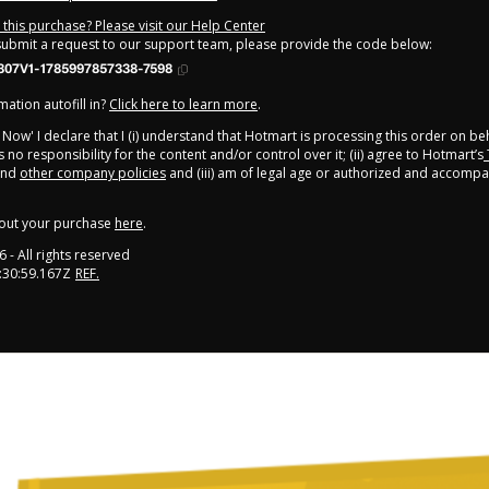
this purchase? Please visit our Help Center
 submit a request to our support team, please provide the code below:
307V1-1785997857338-7598
ation autofill in?
Click here to learn more
.
y Now' I declare that I (i) understand that Hotmart is processing this order on be
no responsibility for the content and/or control over it; (ii) agree to Hotmart’s
nd
other company policies
and (iii) am of legal age or authorized and accompa
out your purchase
here
.
6
- All rights reserved
:30:59.167Z
REF.