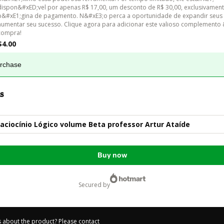
dispon&#xED;vel por apenas R$ 17,00, um desconto de R$ 30,00, exclusivament
p&#xE1;gina de pagamento. N&#xE3;o perca a oportunidade de expandir seus 
aumentar seu sucesso. Clique agora para adicionar este valioso complemento 
compra!
$4.00
urchase
s
aciocínio Lógico volume Beta professor Artur Ataíde
Buy now
secured by
 about the product? Please contact