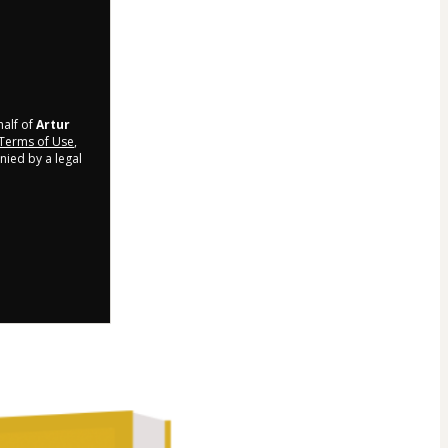
half of
Artur
Terms of Use
,
nied by a legal