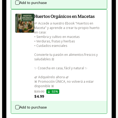
Add to purchase
Huertos Orgánicos en Macetas
🌱 Accede a nuestro Ebook "Huertos en 
Maceta" y aprende a crear tu propio huerto 
en casa:

• Siembra y cultivo en macetas

• Verduras, frutas y hierbas

• Cuidados esenciales

Convierte tu pasión en alimentos frescos y 
saludables 🌼

✨ Cosecha en casa, fácil y natural ✨

🌿 Adquiérelo ahora 🌿

🚨 Promoción ÚNICA, no volverá a estar 
disponible 🚨
$39.99
88%
$4.99
Add to purchase