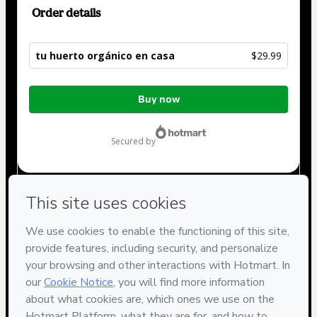
Order details
tu huerto orgánico en casa
$29.99
Total
Buy now
of
$29.99
secured by
Have questions about the product? Please contact
Can't complete this purchase? Please visit our Help Center
If you need to submit a request to our support team, please
provide the code below:
CKTID-O105452810B954va4f21-1786030068316-9079
Was your information autofill in?
Click here to learn more
.
By clicking 'Buy Now' I declare that I (i) understand that
Hotmart is processing this order on behalf of
Curso Digital