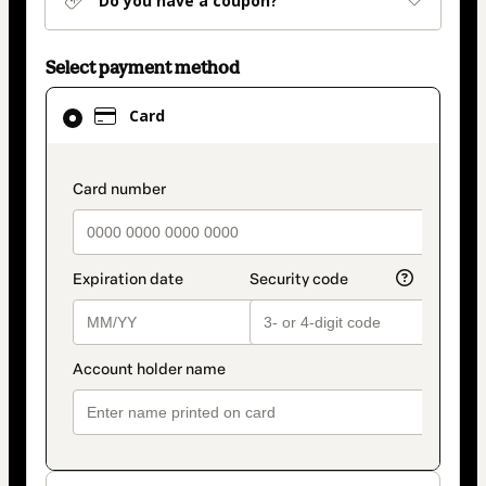
Do you have a coupon?
Select payment method
Card
Card
selected
as
payment
payment_data.section_title_v2
method