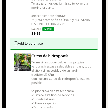
Te aseguramos que jamás se te volverá a 
morir una planta 

🌿Inscribiéndote ahora🌿 

**( Esta promoción es ÚNICA y NO ESTARÁ 
DISPONIBLE OTRA VEZ)**
$49.99
80%
$9.99
Add to purchase
Curso de hidroponía
Te imaginas poder cultivar tus propias 
verduras frescas y saludables en casa, todo 
el año y sin necesidad de un jardín 
tradicional? 🍃🏡

Con nuestro Curso de Hidroponía, esto es 
posible.

Sé pionero/a en esta tendencia:

✔ Ofrece este tipo de servicios

✔ Brinda talleres

✔ Ahorra espacio

✔ Y mucho más