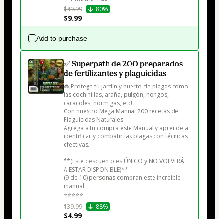
$49.99
80%
$9.99
Add to purchase
✅ Superpath de 200 preparados
de fertilizantes y plaguicidas
🐞¡Protege tu jardín y huerto de plagas como 
las cochinillas, araña, pulgón, hongos, 
caracoles, hormigas, etc! 

Con nuestro Mega Manual 200 recetas de 
Plaguicidas Naturales

Agrega a tu compra este Manual y aprende a 
identificar y combatir las plagas con técnicas 
efectivas.

**(Este descuento es ÚNICO y NO VOLVERÁ 
A ESTAR DISPONIBLE)**

(9 de 10) personas compran este increible 
manual

⭐⭐⭐⭐⭐
$39.99
88%
$4.99