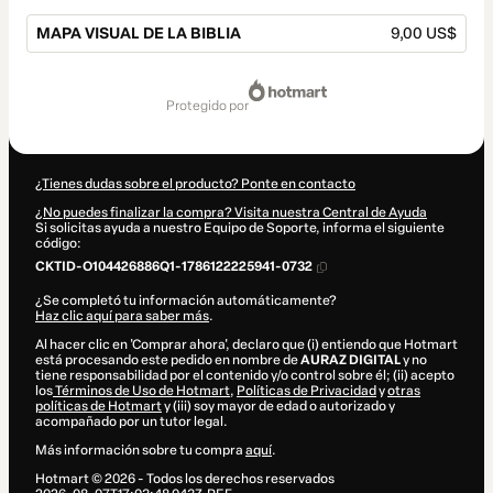
MAPA VISUAL DE LA BIBLIA
9,00 US$
Total
de
protegido por
9,00 US$
¿Tienes dudas sobre el producto? Ponte en contacto
¿No puedes finalizar la compra? Visita nuestra Central de Ayuda
Si solicitas ayuda a nuestro Equipo de Soporte, informa el siguiente
código:
CKTID-O104426886Q1-1786122225941-0732
¿Se completó tu información automáticamente?
Haz clic aquí para saber más
.
Al hacer clic en 'Comprar ahora', declaro que (i) entiendo que Hotmart
está procesando este pedido en nombre de
AURAZ DIGITAL
y no
tiene responsabilidad por el contenido y/o control sobre él; (ii) acepto
los
Términos de Uso de Hotmart
,
Políticas de Privacidad
y
otras
políticas de Hotmart
y (iii) soy mayor de edad o autorizado y
acompañado por un tutor legal.
Más información sobre tu compra
aquí
.
Hotmart ©
2026
- Todos los derechos reservados