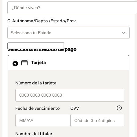
C. Autónoma/Depto./Estado/Prov.
Selecciona el método de pago
El
Tarjeta
método
de
pago
seleccionado
payment_data.section_title_v2
es
Tarjeta